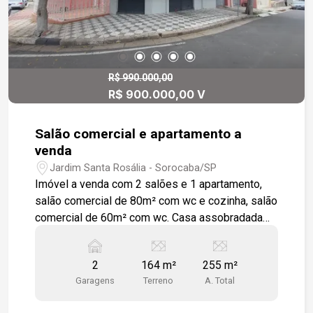
R$ 990.000,00
R$ 900.000,00 V
Salão comercial e apartamento a
venda
Jardim Santa Rosália - Sorocaba/SP
Imóvel a venda com 2 salões e 1 apartamento,
salão comercial de 80m² com wc e cozinha, salão
comercial de 60m² com wc. Casa assobradada
para alugar no Jardim Santa Rosália. Sala 2
ambientes , cozinha e área de serviço. 2 quartos
2
164 m²
255 m²
1 sendo suíte e wc social. corredor lateral , frente
Garagens
Terreno
A. Total
com pequeno quintal e escada para acesso a
casa. 2 vagas de garagem com entrada pela