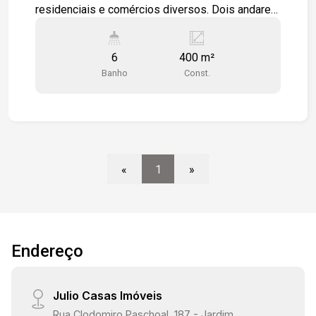
residenciais e comércios diversos. Dois andares
com amplos salões que podem ser facilmente
adaptados e subdivididos. Possui seis banheiros
6
400 m²
sendo um deles acessível a PCD.
Banho
Const.
«
1
»
Endereço
Julio Casas Imóveis
Rua Clodomiro Paschoal, 187 - Jardim