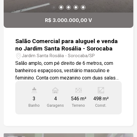
R$ 3.000.000,00 V
Salão Comercial para aluguel e venda
no Jardim Santa Rosália - Sorocaba
Jardim Santa Rosália - Sorocaba/SP
Salão amplo, com pé direito de 6 metros, com
banheiros espaçosos, vestiário masculino e
feminino. Conta com mezanino com duas salas
de apoio, um banheiro e copa. O salão é amplo
arejado com ótima iluminação podendo dar
3
4
546 m²
498 m²
opções de montagem de salas, todo em piso
Banho
Garagens
Terreno
Const.
cerâmico de cor clara, conta com duas entradas
principais para a avenida, corredor lateral que
circula toda a construção. Amplo container com
amplo mezanino. Está localizado em área nobre
de Sorocaba, em avenida de grande movimento e