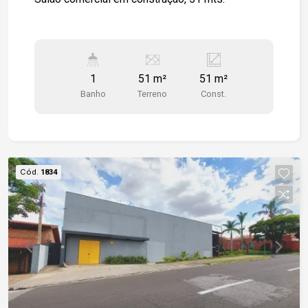
1
51 m²
51 m²
Banho
Terreno
Const.
Cód.
1834