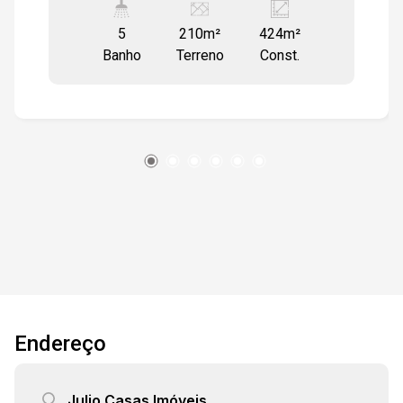
comercial amplo, com pé-direito de 5 metros,
5
210m²
424m²
perfeito para loja, showroom, escritório,
Banho
Terreno
Const.
academias, centro automotivo, loja ou prestação
de serviços. Estrutura funcional com dois
banheiros, área de luz e área de serviço. - Piso
superior: Moradia de 145m² mais 01 sala
separada de 65m² Um apartamento espaçoso
para morar ou até mesmo integrar ao seu
negócio, com: Sala de estar e sala de jantar;
Cozinha bem distribuída; Área de serviço;
Espaço gourmet com churrasqueira; 3
dormitórios (sendo 1 suíte) + banheiro social.
Localização privilegiada no centro da cidade,
garantindo fluxo de pessoas, fácil acesso e
toda a infraestrutura que a região oferece. Um
Endereço
imóvel versátil, que atende tanto quem quer
investir no comércio, quanto quem deseja unir
trabalho e moradia em um único espaço.
Julio Casas Imóveis