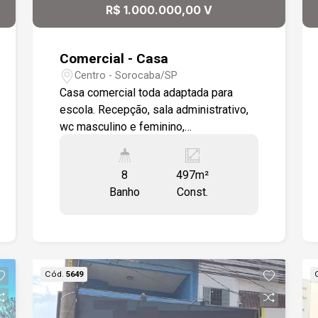
R$ 1.000.000,00 V
Comercial - Casa
Centro - Sorocaba/SP
Casa comercial toda adaptada para
escola. Recepção, sala administrativo,
wc masculino e feminino,
aproximadamente 10 salas, vários
banheiros. Refeitório. Toda a casa em
8
497m²
piso cerâmico. Excelente localização,
Banho
Const.
próximo a ponto de ônibus e grande
fluxo de pedestres. Estamos à
disposição para te atender. Gostaria de
saber mais informações ou agendar
uma visita?
Cód.
5649