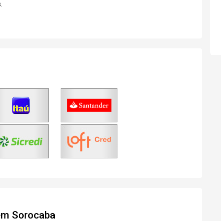
Agendar Visita
Fazer Agendamento
.
 em Sorocaba