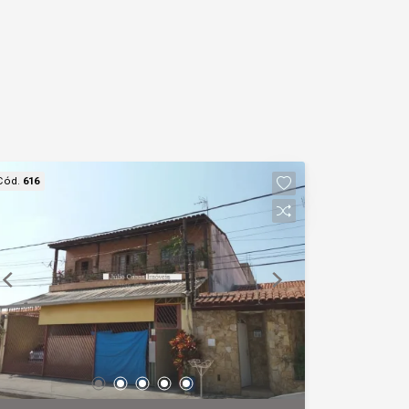
Cód.
616