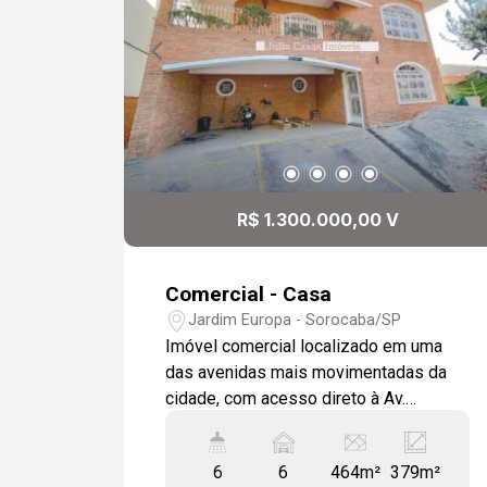
metros do Supermercado Tauste e
cercado por uma ampla variedade de
comércios, este prédio está em uma
localização privilegiada,
proporcionando conveniência e
acessibilidade para clientes e
parceiros. Não perca essa
oportunidade! Entre em contato para
R$ 1.300.000,00 V
mais informações e venha conhecer o
potencial deste imóvel comercial.
Comercial - Casa
Jardim Europa - Sorocaba/SP
Imóvel comercial localizado em uma
das avenidas mais movimentadas da
cidade, com acesso direto à Av.
Armando Panunzio: visibilidade Máxima
para o seu negócio. - Ideal para clínicas,
6
6
464m²
379m²
escritórios, escolas, coworking ou