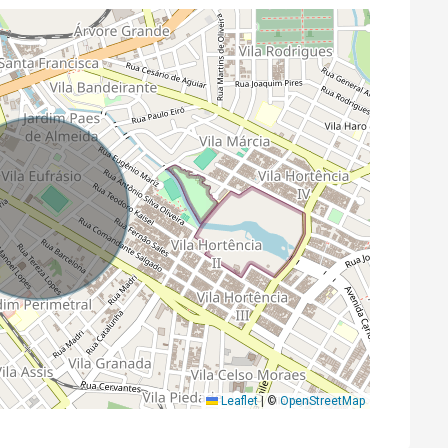
Leaflet
|
©
OpenStreetMap