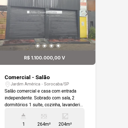
piso cerâmico. Sala com revestimento
cerâmico estilo tijolinho. Banheiro com
azulejos. Um dormitório com ar
condicionado. Suíte principal banheira.
Acabamento Externo: Garagem coberta
para 3 carros. Próximo a Avenida
Campo Salles e avenida Paraguai,
escolas, posto de saúde, transportes
R$ 1.100.000,00 V
urbanos, e Centro de Sorocaba.
Comercial - Salão
Jardim América - Sorocaba/SP
Salão comercial e casa com entrada
independente. Sobrado com sala, 2
dormitórios 1 suíte, cozinha, lavanderia,
terraço e garagem lateral corredor Em
frente à praça na região sul de
1
264m²
204m²
Sorocaba fácil para estacionar carros,