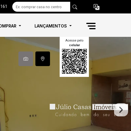
6161
OMPRAR
LANÇAMENTOS
Acesse pelo
celular