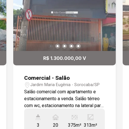
R$ 1.300.000,00 V
Comercial - Salão
Jardim Maria Eugênia - Sorocaba/SP
Salão comercial com apartamento e
estacionamento a venda. Salão térreo
com wc, estacionamento na lateral para
aproximadamente uns 20 veículos.
Andar superior sendo amplo e arejado
3
20
375m²
313m²
com 3 salas, wc, área de serviço com