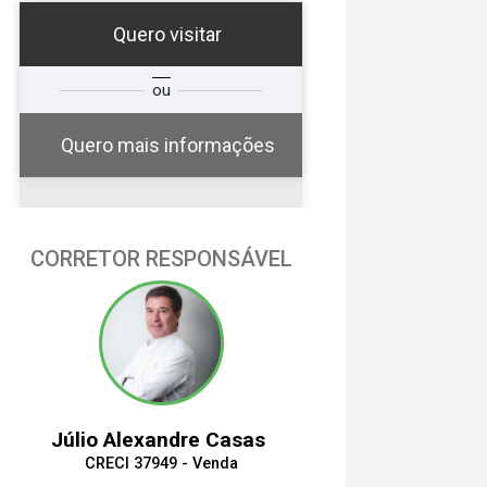
Quero visitar
a
Qual o melhor dia e
ou
a
horário para você?
Quero mais informações
07
CORRETOR RESPONSÁVEL
18:00
Aug/Fri
08
18:30
Aug/Sat
Júlio Alexandre Casas
09
CRECI 37949 - Venda