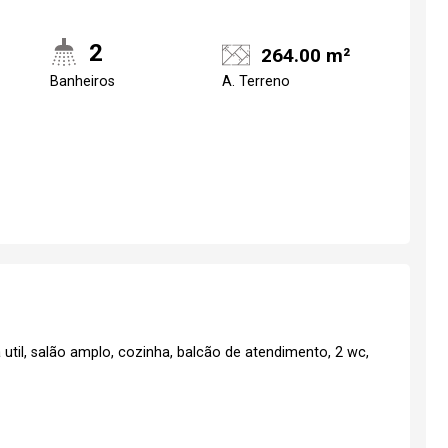
2
264.00 m²
Realize o login
Confirmar dados d
Banheiros
A. Terreno
visit
07/08/2026
18h00
Login
Esqueci minha senha
til, salão amplo, cozinha, balcão de atendimento, 2 wc,
No Imóvel
stre-se