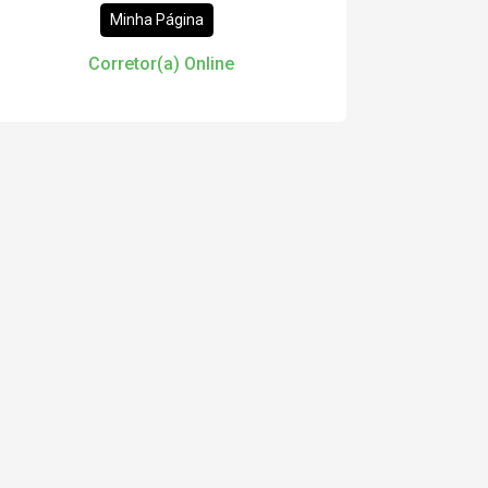
19:00
Continuar
Minha Página
Aug/Sun
Corretor(a) Online
10
Aug/Mon
11
Aug/Tue