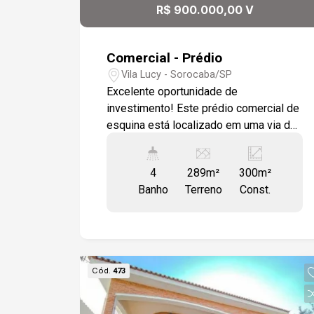
R$ 900.000,00 V
Comercial - Prédio
Vila Lucy - Sorocaba/SP
Excelente oportunidade de
investimento! Este prédio comercial de
esquina está localizado em uma via de
grande circulação na zona oeste,
garantindo alta visibilidade e fluxo
4
289m²
300m²
constante de clientes. Com um terreno
Banho
Terreno
Const.
com cerca de 290m² em uma
construção de 300m², oferece amplo
espaço e infraestrutura para diferentes
tipos de empreendimentos comerciais.
Sua vocação comercial plena torna este
Cód.
473
imóvel uma escolha estratégica para
negócios que buscam crescimento e
reconhecimento na região. A poucos