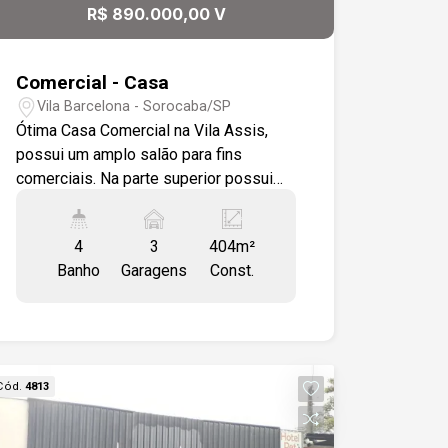
R$ 890.000,00 V
Comercial - Casa
Vila Barcelona - Sorocaba/SP
Ótima Casa Comercial na Vila Assis,
possui um amplo salão para fins
comerciais. Na parte superior possui
uma casa ampla, piso ceramico, com 4
dormitórios, sendo 2 suite, sala ampla,
4
3
404m²
cozinha , sala de jantar , area de
Banho
Garagens
Const.
serviços, varanda. Sobrado com salão
de 177,55 m² na parte de baixo. Piso
superior com 187,88m², sala 2
ambientes, cozinha, banheiro social, 4
dormitórios sendo 2 suítes, sacada,
Cód.
4813
área de serviço e 3 garagens cobertas.
Acabamento Interno: Salão em piso frio
e com vestiário. Piso superior todo em