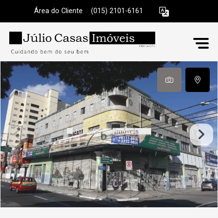
Área do Cliente
|
(015) 2101-6161