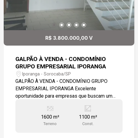
R$ 3.800.000,00 V
GALPÃO À VENDA - CONDOMÍNIO
GRUPO EMPRESARIAL IPORANGA
Iporanga - Sorocaba/SP
GALPÃO À VENDA - CONDOMÍNIO GRUPO
EMPRESARIAL IPORANGA Excelente
oportunidade para empresas que buscam um
imóvel industrial completo, com ótima
infraestrutura, segurança e localização
1600 m²
1100 m²
estratégica. DIFERENCIAIS DO IMÓVEL: - Área
Terreno
Const.
construída de aproximadamente 1.100 m² - Pé-
direito alto de 8,5 metros, ideal para