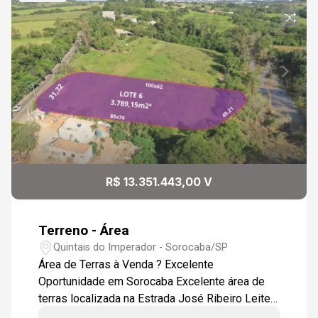
Aug/Sat
09
14:00
Continuar
Aug/Sun
10
14:30
Aug/Mon
11
15:00
R$ 13.351.443,00 V
Aug/Tue
Terreno - Área
15:30
Quintais do Imperador - Sorocaba/SP
Área de Terras à Venda ? Excelente
Oportunidade em Sorocaba Excelente área de
terras localizada na Estrada José Ribeiro Leite,
em uma das regiões com maior potencial de