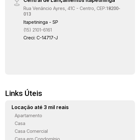
área com grande potencial de desenvolvimento
18:30
Rua Venâncio Ayres, 41C - Centro, CEP:
e retorno.
18200-
013
Itapetininga - SP
(15) 2101-6161
19:00
Creci: C-14717-J
Links Úteis
Locação até 3 mil reais
Apartamento
Casa
Casa Comercial
Casa em Condomínio