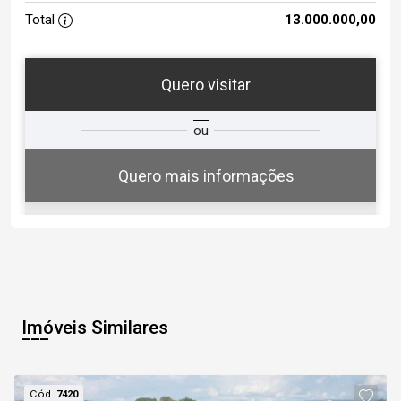
Total
13.000.000,00
Quero visitar
ta
Qual o melhor dia e horário para
ou
você?
Quero mais informações
07
13:00
Aug/Fri
Imóveis Similares
08
13:30
Cód.
7420