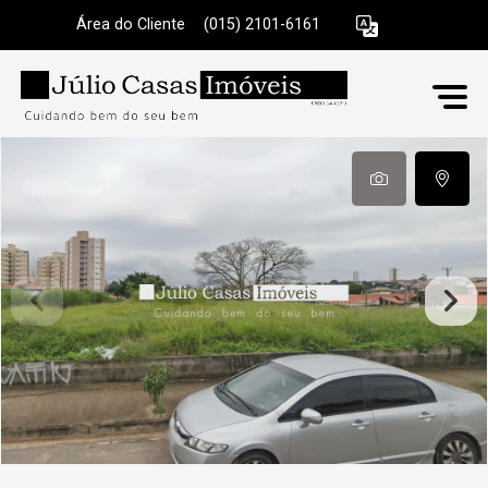
Área do Cliente
|
(015) 2101-6161