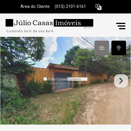
Área do Cliente
|
(015) 2101-6161