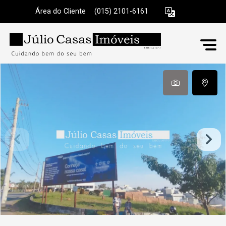
Área do Cliente
|
(015) 2101-6161