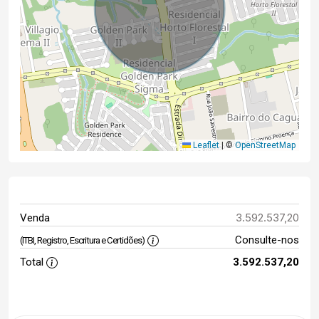
Leaflet
|
©
OpenStreetMap
3.592.537,20
Venda
Consulte-nos
(ITBI, Registro, Escritura e Certidões)
Total
3.592.537,20