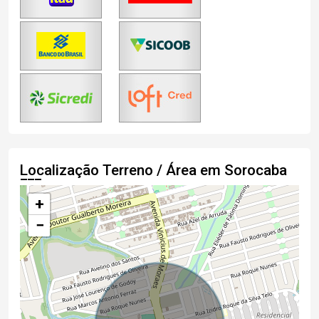
Localização Terreno / Área em Sorocaba
+
−