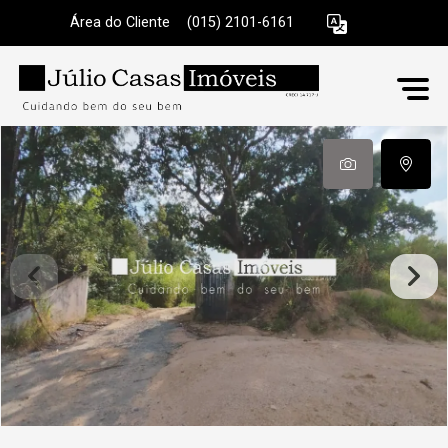
Área do Cliente
|
(015) 2101-6161