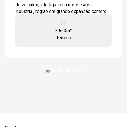
de veículos, interliga zona norte e área
industrial, região em grande expansão comercial
e residencial, sendo edificados vários
condomínios. Frente para duas ruas, facilitando
3.663m²
a logística ou estacionamento, para futuro
Terreno
comércio, sendo uma excelente Área para
construtoras e incorporados.