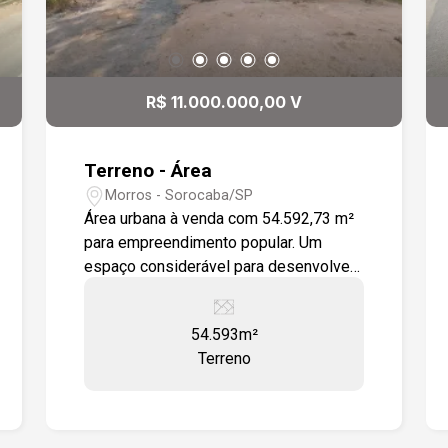
sólido ao seu investimento. Potencial
de Uso: - Espaço ideal para projetos
comerciais e residenciais que atendam
a um público estratégico. Não deixe
R$ 11.000.000,00 V
essa chance passar! Entre em contato
e descubra como este terreno pode ser
o local ideal para seu próximo
Terreno - Área
empreendimento.
Morros - Sorocaba/SP
Área urbana à venda com 54.592,73 m²
para empreendimento popular. Um
espaço considerável para desenvolver
um projeto. A localização é estratégica,
com fácil acesso a Rodovia Raposo
54.593m²
Tavares e próximo a diversos
Terreno
comércios. Para Empreendimentos
imobiliário ou para loteamento.