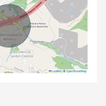
Leaflet
|
©
OpenStreetMap