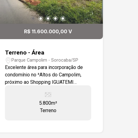
R$ 11.600.000,00 V
Terreno - Área
Parque Campolim - Sorocaba/SP
Excelente área para incorporação de
condomínio no ³Altos do Campolim,
próximo ao Shopping IGUATEMI
ESPLANADA - Sorocaba/SP, com
acesso pela Rua Augusto Lippel ou Rua
5.800m²
Antônio Perez Hernandez. Próximo do
Terreno
Shopping Iguatemi Esplanada,
Mercadão da Cidade, atrás do
Supermercado Tauste, Tok & Stok,
Mercadão da Cidade na região que