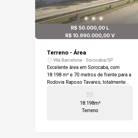
R$ 50.000,00 L
R$ 10.990.000,00 V
Terreno - Área
Vila Barcelona - Sorocaba/SP
Excelente área em Sorocaba, com
18.198 m² e 70 metros de frente para a
Rodovia Raposo Tavares, totalmente
regularizada e ideal para
empreendimentos. O terreno conta com:
18.198m²
-18.198 m² de área total -70 metros de
Terreno
frente para a Rodovia Raposo Tavares -
Documentação totalmente regularizada
-Localização estratégica, próxima ao
condomínio Saint Patrick -Excelente