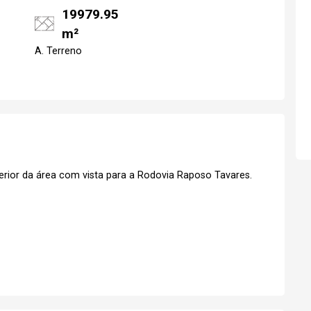
19979.95
m²
Realize o login
Confirmar dados d
A. Terreno
visit
07/08/2026
18h30
erior da área com vista para a Rodovia Raposo Tavares.
Login
Esqueci minha senha
No Imóvel
stre-se