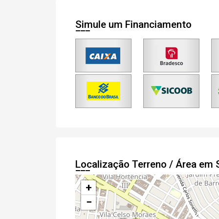
Simule um Financiamento
e
Termos
Concordo com os
Privacidade
Finalizar Cadastro
Localização Terreno / Área em
+
−