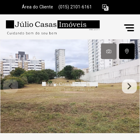
Área do Cliente
|
(015) 2101-6161