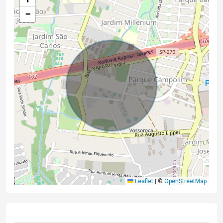
−
Leaflet
|
©
OpenStreetMap