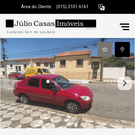
Área do Cliente
|
(015) 2101-6161