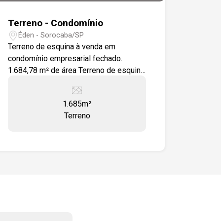
Terreno - Condomínio
Éden - Sorocaba/SP
Terreno de esquina à venda em
condomínio empresarial fechado.
1.684,78 m² de área Terreno de esquina
Diferenciais: Excelente localização e
amplo potencial para implantação de
1.685m²
empresas, com infraestrutura moderna
Terreno
e segurança de alto padrão. Condomínio
com: Portaria e segurança 24 horas
Bunker de segurança
Videomonitoramento perimetral 100%
Vias com 20 metros de largura Rede de
fibra óptica