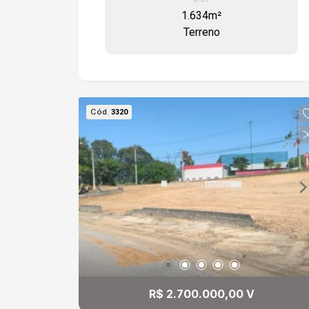
acesso a rodovia Castelo Branco.
1.634m²
Terreno
Cód.
3320
R$ 2.700.000,00 V