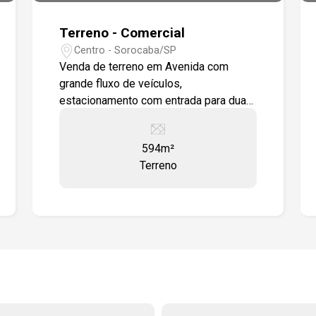
Terreno - Comercial
Centro - Sorocaba/SP
Venda de terreno em Avenida com
grande fluxo de veículos,
estacionamento com entrada para duas
ruas. topografia plana com 3 salas
todas com wc.
594m²
Terreno