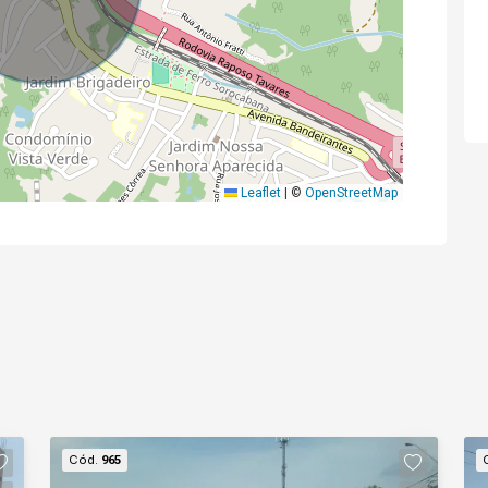
Leaflet
|
©
OpenStreetMap
Cód.
965