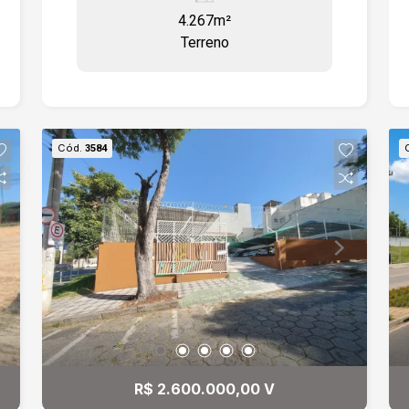
transportadoras, um centro de
4.267m²
distribuição.
Terreno
Cód.
3584
R$ 2.600.000,00 V