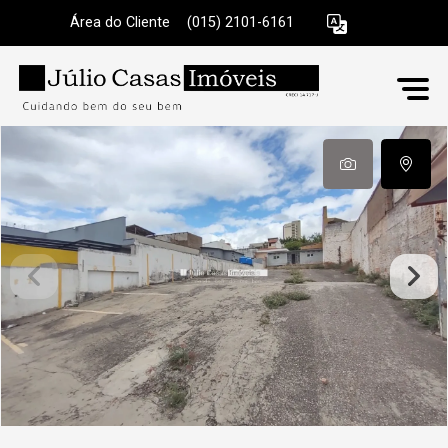
Área do Cliente
|
(015) 2101-6161