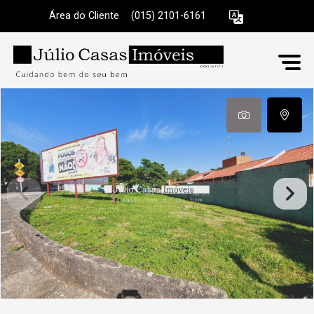
Área do Cliente
|
(015) 2101-6161