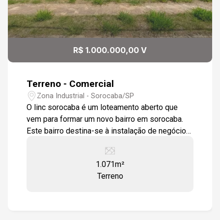
R$ 1.000.000,00 V
Terreno - Comercial
Zona Industrial - Sorocaba/SP
O linc sorocaba é um loteamento aberto que
vem para formar um novo bairro em sorocaba.
Este bairro destina-se à instalação de negócios
dos mais variados segmentos e áreas de
atuação. Por se tratar de um bairro planejado, ele
1.071m²
conta com vias largas de 20 a 25 m,
Terreno
infraestrutura completa entregue pronta,
contando com água, luz, esgoto, calçadas e
arborização. o terreno oferece 247 lotes. E com
a possibilidade de junção de lotes, as áreas