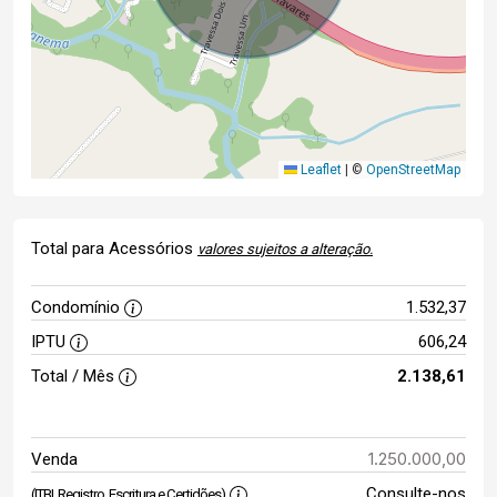
Leaflet
|
©
OpenStreetMap
Total para Acessórios
valores sujeitos a alteração.
Condomínio
1.532,37
IPTU
606,24
Total / Mês
2.138,61
1.250.000,00
Venda
Consulte-nos
(ITBI, Registro, Escritura e Certidões)