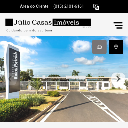
Área do Cliente
|
(015) 2101-6161