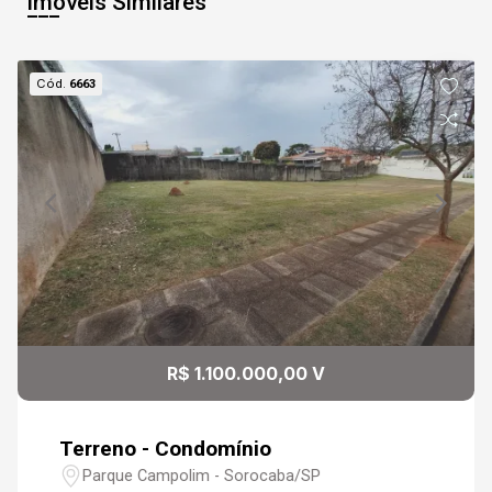
Imóveis Similares
07
13:00
Cód.
6663
Aug/Fri
08
13:30
Continuar
Aug/Sat
09
14:00
Aug/Sun
10
14:30
R$ 1.100.000,00 V
Aug/Mon
Terreno - Condomínio
15:00
Parque Campolim - Sorocaba/SP