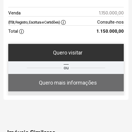
1.150.000,00
Venda
Consulte-nos
(ITBI, Registro, Escritura e Certidões)
Total
1.150.000,00
Quero visitar
ta
Qual o melhor dia e horário para
ou
você?
Quero mais informações
06
12:30
Aug/Thu