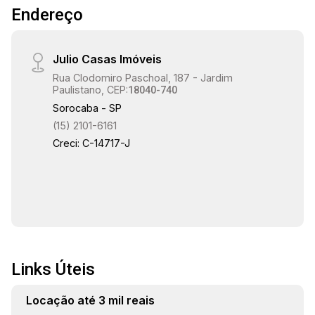
17:30
Endereço
exclusividade, tranquilidade e praticidade no dia
a dia. Este terreno é a escolha perfeita para
quem deseja investir em um imóvel de alto
Julio Casas Imóveis
padrão ou construir uma residência única em
18:00
Rua Clodomiro Paschoal, 187 - Jardim
Sorocaba.
Paulistano, CEP:
18040-740
Sorocaba - SP
(15) 2101-6161
18:30
Creci: C-14717-J
19:00
Links Úteis
Locação até 3 mil reais