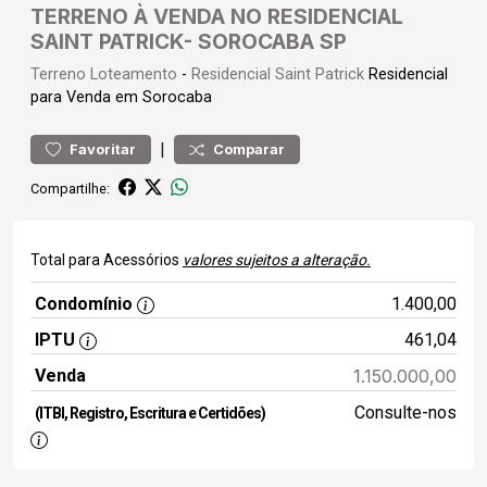
TERRENO À VENDA NO RESIDENCIAL
SAINT PATRICK- SOROCABA SP
Terreno
Loteamento
-
Residencial Saint Patrick
Residencial
para Venda em Sorocaba
|
Favoritar
Comparar
Compartilhe:
Total para Acessórios
valores sujeitos a alteração.
Condomínio
1.400,00
IPTU
461,04
Venda
1.150.000,00
Consulte-nos
(ITBI, Registro, Escritura e Certidões)