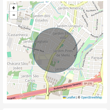
+
−
Leaflet
|
©
OpenStreetMap