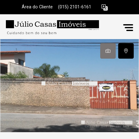
Área do Cliente
|
(015) 2101-6161