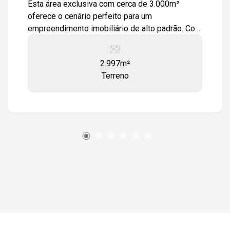
Esta área exclusiva com cerca de 3.000m²
oferece o cenário perfeito para um
empreendimento imobiliário de alto padrão. Com
topografia privilegiada, garante facilidade na
construção de projetos modernos e
2.997m²
sofisticados. A localização estratégica coloca
Terreno
você próximo a escolas, restaurantes e
comércio em geral, proporcionando
conveniência para moradores e investidores.
Além disso, o acesso rápido às rodovias
Raposo Tavares e Castelinho assegura
mobilidade e valorização constante da
região.Investir neste espaço é apostar em
crescimento, valorização e qualidade de vida.
Não perca essa chance única de transformar
seu projeto em realidade! Entre em contato e
descubra todos os detalhes dessa
oportunidade exclusiva.