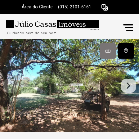
Área do Cliente
|
(015) 2101-6161