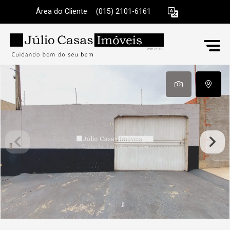
Área do Cliente
|
(015) 2101-6161