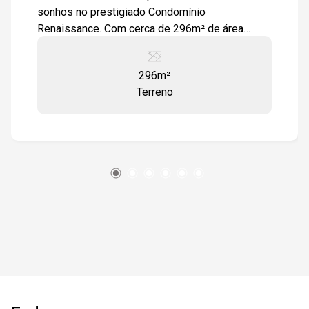
sonhos no prestigiado Condomínio
Renaissance. Com cerca de 296m² de área
completamente plana, este terreno oferece uma
excelente oportunidade para quem busca
296m²
praticidade e conforto. Localização Privilegiada
Terreno
Situado em um condomínio de alto padrão, este
terreno garante a segurança e tranquilidade que
você e sua família merecem. Além disso, você
estará rodeado por uma infraestrutura completa
e fácil acesso aos principais pontos da cidade.
Versatilidade de Construção A área plana do
terreno proporciona total liberdade para
desenvolver o projeto arquitetônico dos seus
sonhos, sem as limitações impostas por
terrenos em aclive ou declive. Maximize o
potencial do seu novo lar e crie um espaço
harmonioso e funcional. Qualidade de Vida O
Condomínio Renaissance é sinônimo de