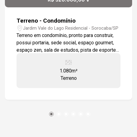
14:00
Aug/Fri
Terreno - Condomínio
14:30
Jardim Vale do Lago Residencial - Sorocaba/SP
Terreno em condomínio, pronto para construir,
possui portaria, sede social, espaço gourmet,
espaço zen, sala de estudos, pista de esportes,
15:00
terreno com ótima topografia testada de 26
metros
1.080m²
Terreno
15:30
16:00