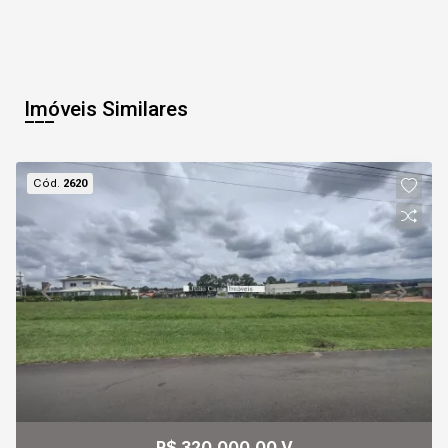
10
12:00
Aug/Mon
Imóveis Similares
11
12:30
Cód.
2620
Aug/Tue
12
13:00
Continuar
Aug/Wed
13
13:30
Aug/Thu
14
R$ 320.000,00 V