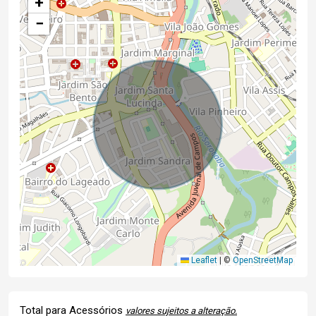
+
−
Leaflet
|
©
OpenStreetMap
Total para Acessórios
valores sujeitos a alteração.