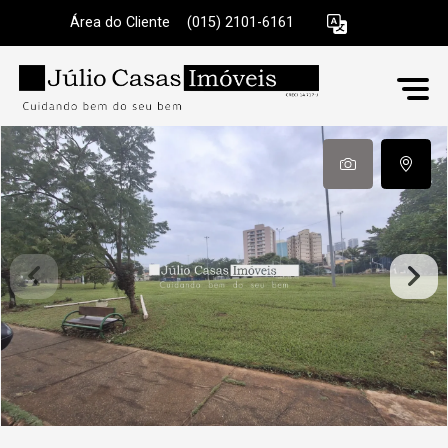
Área do Cliente
|
(015) 2101-6161