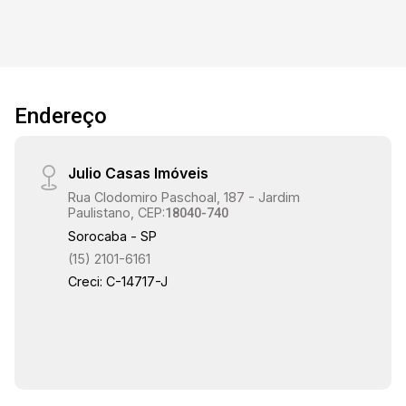
16:30
17:00
Endereço
Julio Casas Imóveis
17:30
Rua Clodomiro Paschoal, 187 - Jardim
Paulistano, CEP:
18040-740
Sorocaba - SP
(15) 2101-6161
18:00
Creci: C-14717-J
18:30