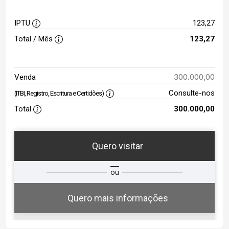
IPTU
123,27
Total / Mês
123,27
300.000,00
Venda
Consulte-nos
(ITBI, Registro, Escritura e Certidões)
Total
300.000,00
Quero visitar
ta
Qual o melhor dia e horário para
ou
você?
Quero mais informações