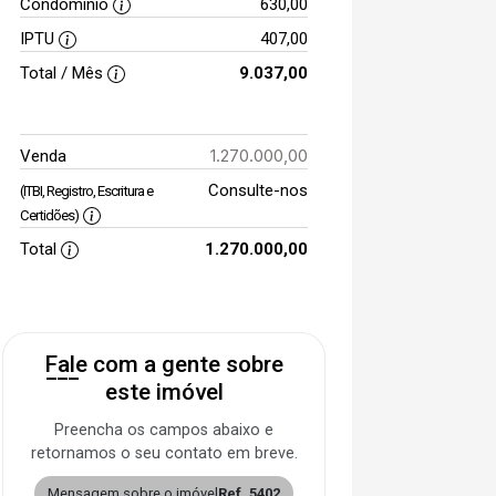
Condomínio
630,00
IPTU
407,00
Total / Mês
9.037,00
1.270.000,00
Venda
Consulte-nos
(ITBI, Registro, Escritura e
Certidões)
Total
1.270.000,00
Fale com a gente sobre
este imóvel
Preencha os campos abaixo e
retornamos o seu contato em breve.
Mensagem sobre o imóvel
Ref. 5402