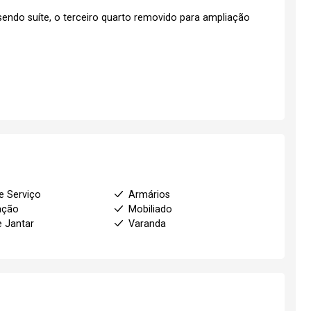
sendo suíte, o terceiro quarto removido para ampliação
e Serviço
Armários
ação
Mobiliado
e Jantar
Varanda