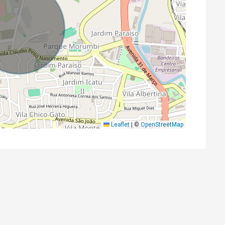
Leaflet
|
©
OpenStreetMap