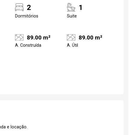
2
1
Dormitórios
Suite
89.00 m²
89.00 m²
A. Construída
A. Útil
da e locação.