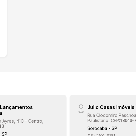
e Lançamentos
Julio Casas Imóveis
a
Rua Clodomiro Paschoal
Paulistano, CEP:
18040-
 Ayres, 41C - Centro,
13
Sorocaba - SP
- SP
(15) 2101-6161