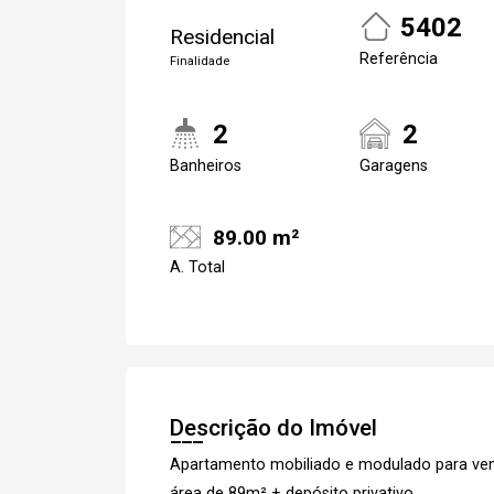
5402
Residencial
Referência
Finalidade
2
2
Banheiros
Garagens
89.00 m²
A. Total
Descrição do Imóvel
Apartamento mobiliado e modulado para ven
área de 89m² + depósito privativo.