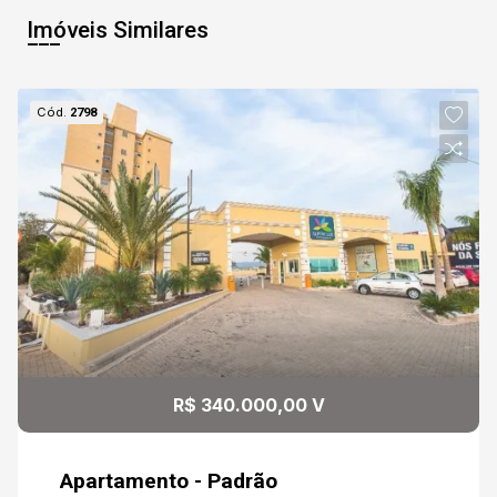
Aug/Fri
Imóveis Similares
08
11:00
Cód.
2798
Aug/Sat
09
11:30
Continuar
Aug/Sun
10
12:00
Aug/Mon
11
12:30
R$ 340.000,00 V
Aug/Tue
Apartamento - Padrão