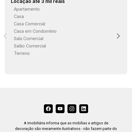
Locação até 3 mil reais
Apartamento
Casa
18:00
Casa Comercial
Casa em Condomínio
Sala Comercial
18:30
Salão Comercial
Terreno
19:00
A Imobiliária informa que as mobílias e artigos de
decoração são meramente ilustrativos - não fazem parte do