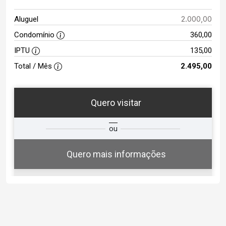
2.000,00
Aluguel
Condomínio
360,00
IPTU
135,00
Total / Mês
2.495,00
Quero visitar
ta
Qual o melhor dia e horário para
ou
você?
Quero mais informações
07
10:30