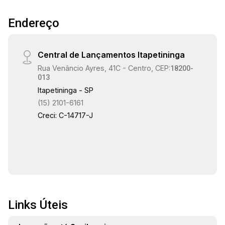
15:30
Endereço
Central de Lançamentos Itapetininga
16:00
Rua Venâncio Ayres, 41C - Centro, CEP:
18200-
013
Itapetininga - SP
(15) 2101-6161
16:30
Creci: C-14717-J
17:00
Links Úteis
17:30