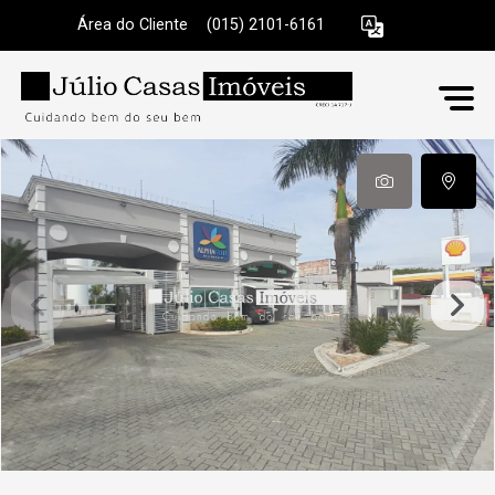
Área do Cliente
|
(015) 2101-6161