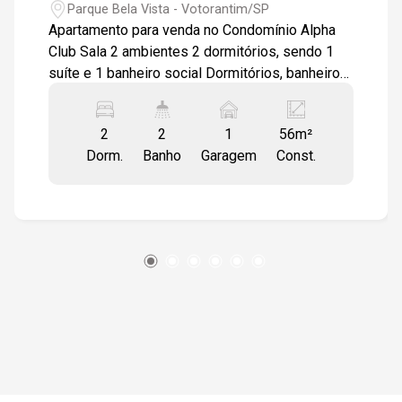
13:00
Parque Bela Vista - Votorantim/SP
Apartamento para venda no Condomínio Alpha
Club Sala 2 ambientes 2 dormitórios, sendo 1
suíte e 1 banheiro social Dormitórios, banheiros
13:30
e cozinha com armários Sacada com pia de
apoio. Piso porcelanato na sala e laminado nos
2
2
1
56m²
quartos Vaga coberta para 1 carro Condomínio
Dorm.
Banho
Garagem
Const.
completo com lazer e segurança, em excelente
14:00
localização próximo ao Shopping Iguatemi
Esplanada e ao Supermercado Tauste, em
região nobre da cidade. Estamos à disposição
para te atender. Gostaria saber mais
14:30
informações deste imóvel ou agendar uma
visita?
15:00