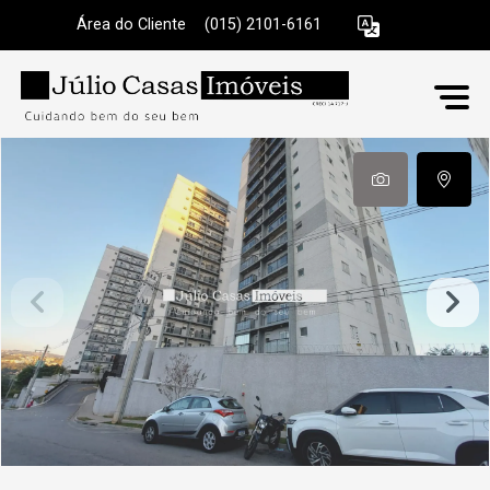
Área do Cliente
|
(015) 2101-6161