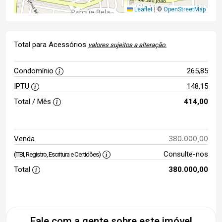
Leaflet
|
©
OpenStreetMap
Total para Acessórios
valores sujeitos a alteração.
Condomínio
265,85
IPTU
148,15
Total / Mês
414,00
380.000,00
Venda
Consulte-nos
(ITBI, Registro, Escritura e Certidões)
Total
380.000,00
Fale com a gente sobre este imóvel