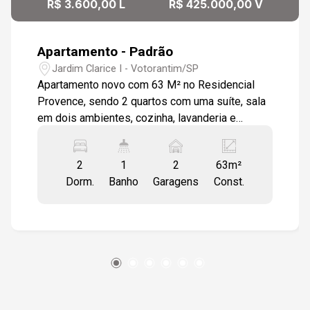
R$ 3.600,00 L
R$ 425.000,00 V
Apartamento - Padrão
Jardim Clarice I - Votorantim/SP
Apartamento novo com 63 M² no Residencial
Provence, sendo 2 quartos com uma suíte, sala
em dois ambientes, cozinha, lavanderia e
varanda gourmet. 2 vagas cobertas,
estacionamento para visitantes, inclusive com
2
1
2
63m²
vagas para cadeirantes e idosos. Piscina, salão
Dorm.
Banho
Garagens
Const.
de jogos e de festas, quadra poliesportiva e
academia.