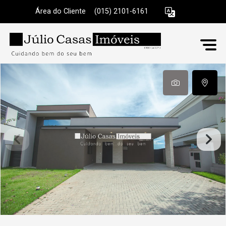
Área do Cliente
|
(015) 2101-6161