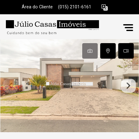
Área do Cliente
|
(015) 2101-6161