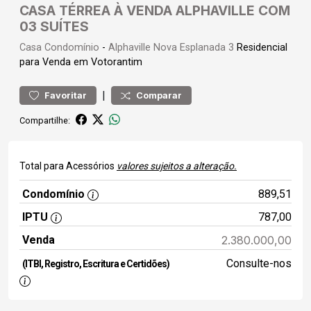
CASA TÉRREA À VENDA ALPHAVILLE COM
03 SUÍTES
Casa
Condomínio
-
Alphaville Nova Esplanada 3
Residencial
para Venda em Votorantim
|
Favoritar
Comparar
Compartilhe:
Total para Acessórios
valores sujeitos a alteração.
Condomínio
889,51
IPTU
787,00
Venda
2.380.000,00
Consulte-nos
(ITBI, Registro, Escritura e Certidões)