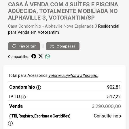
CASA Á VENDA COM 4 SUÍTES E PISCINA
AQUECIDA, TOTALMENTE MOBILIADA NO
ALPHAVILLE 3, VOTORANTIM/SP
Casa
Condomínio
-
Alphaville Nova Esplanada 3
Residencial
para Venda em Votorantim
|
Favoritar
Comparar
Compartilhe:
Total para Acessórios
valores sujeitos a alteração.
Condomínio
902,81
IPTU
517,22
Venda
3.290.000,00
Consulte-nos
(ITBI, Registro, Escritura e Certidões)