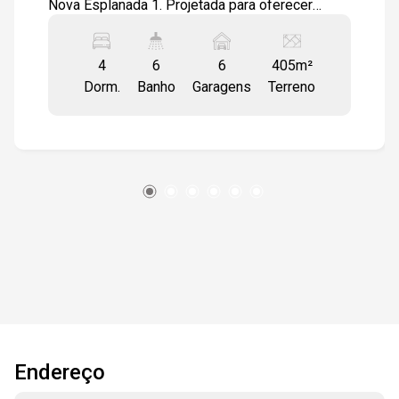
Nova Esplanada 1. Projetada para oferecer
conforto, elegância e funcionalidade, esta
residência é um convite para uma vida de alto
4
6
6
405m²
padrão, cercada por natureza e modernidade.
Dorm.
Banho
Garagens
Terreno
Design Integrado e Acabamentos Impecáveis
Os espaços foram cuidadosamente planejados
para criar uma experiência fluida e acolhedora. A
ampla sala de estar conecta-se
harmoniosamente à sala de jantar e à cozinha
americana, formando um ambiente sofisticado e
funcional. A lavanderia anexa agrega praticidade
ao dia a dia, enquanto a sacada revela uma vista
exuberante para uma Área de Preservação
Permanente (APP), proporcionando momentos
de contemplação. Cada detalhe reflete
qualidade e requinte: piso em porcelanato de
primeira linha, esquadrias de alumínio branco,
Endereço
portas balcão com vidro temperado e um forro
de gesso elegantemente iluminado por