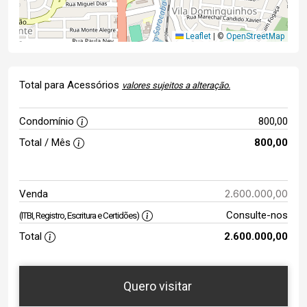
Leaflet
|
©
OpenStreetMap
Total para Acessórios
valores sujeitos a alteração.
Condomínio
800,00
Total / Mês
800,00
2.600.000,00
Venda
Consulte-nos
(ITBI, Registro, Escritura e Certidões)
Total
2.600.000,00
Quero visitar
ta
Qual o melhor dia e horário para