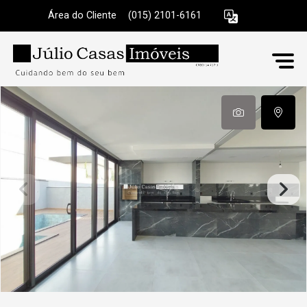
Área do Cliente
|
(015) 2101-6161