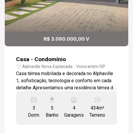
10
Aug/Mon
11
R$ 3.090.000,00 V
Aug/Tue
Casa - Condomínio
Alphaville Nova Esplanada - Votorantim/SP
Casa térrea mobiliada e decorada no Alphaville
1, sofisticação, tecnologia e conforto em cada
detalhe Apresentamos uma residência térrea de
alto padrão, localizada no condomínio Alphaville
1, ao lado da praça principal um dos pontos
3
5
4
434m²
mais nobres e valorizados da região. Com 434
Dorm.
Banho
Garagens
Terreno
m² de terreno, esta casa une design
contemporâneo, automação inteligente e
acabamentos premium para oferecer o máximo