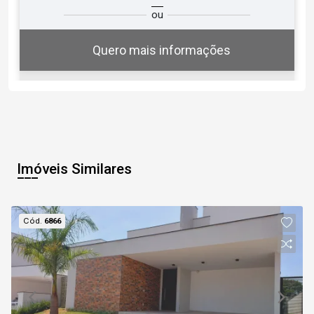
ou
você?
Quero mais informações
07
18:30
Aug/Fri
Imóveis Similares
08
19:00
Cód.
6866
Aug/Sat
09
Continuar
Aug/Sun