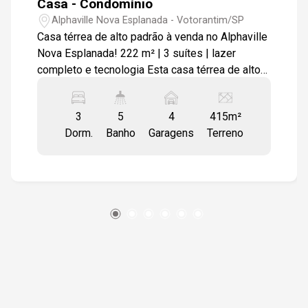
Casa - Condomínio
Alphaville Nova Esplanada - Votorantim/SP
Casa térrea de alto padrão à venda no Alphaville
Nova Esplanada! 222 m² | 3 suítes | lazer
completo e tecnologia Esta casa térrea de alto
padrão é ideal para quem busca conforto,
tecnologia, sustentabilidade e lazer completo
3
5
4
415m²
em um dos bairros mais valorizados de
Dorm.
Banho
Garagens
Terreno
Votorantim. Com um projeto inteligente e
soluções modernas, o imóvel entrega uma
experiência de moradia sofisticada, aliando
bem-estar, eficiência e valorização patrimonial.
Características do imóvel: - 222 m² de área
construída em terreno de 415 m², com
ambientes amplos e bem distribuídos; - 3
suítes, garantindo privacidade e conforto para
toda a família; - Projeto térreo que privilegia
acessibilidade, integração e funcionalidade; -
Automação residencial, elevando o padrão de