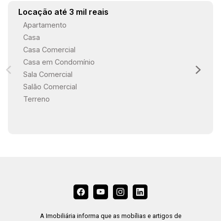
deseja viver com conforto, lazer e tecnologia
Locação até 3 mil reais
em um imóvel completo e pronto para morar.
Apartamento
Entre em contato e agende sua visita para
Casa
conhecer pessoalmente essa residência
Casa Comercial
exclusiva!
Casa em Condomínio
Sala Comercial
Salão Comercial
Terreno
A Imobiliária informa que as mobílias e artigos de