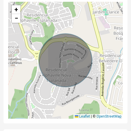
+
−
Leaflet
|
©
OpenStreetMap