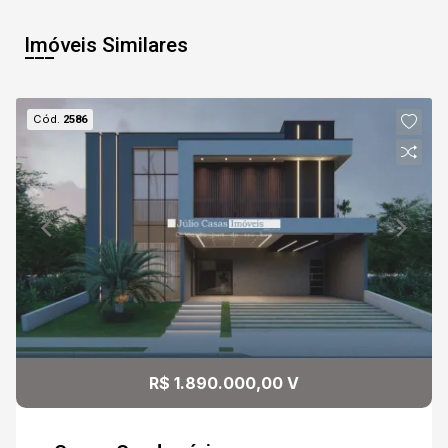
18:00
Aug/Thu
Imóveis Similares
07
18:30
Cód.
2586
Aug/Fri
08
19:00
Continuar
Aug/Sat
09
Aug/Sun
10
R$ 1.890.000,00 V
Aug/Mon