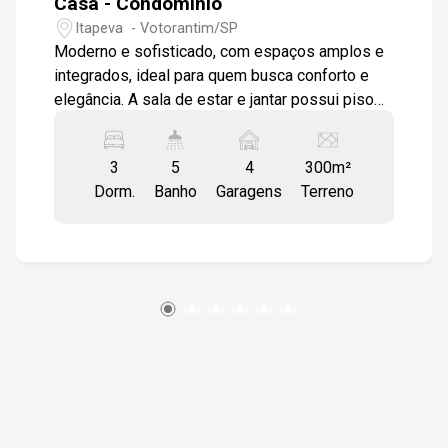
Casa - Condomínio
Itapeva - Votorantim/SP
Moderno e sofisticado, com espaços amplos e
integrados, ideal para quem busca conforto e
elegância. A sala de estar e jantar possui piso
em porcelanato e acabamento em gesso,
proporcionando um ambiente contemporâneo e
3
5
4
300m²
acolhedor. A cozinha, integrada à sala e área
Dorm.
Banho
Garagens
Terreno
gourmet, facilita a interação social e o preparo
de refeições, enquanto a área externa oferece
uma piscina convidativa, acompanhada por um
banheiro externo para maior comodidade. Além
disso, conta com uma lavanderia bem equipada
e um escritório independente, perfeito para
quem trabalha em casa. As 3 suítes espaçosas
possuem piso laminado e porta balcão,
garantindo conforto e privacidade aos
moradores. Há também um lavabo, com o
mesmo padrão de acabamento em porcelanato