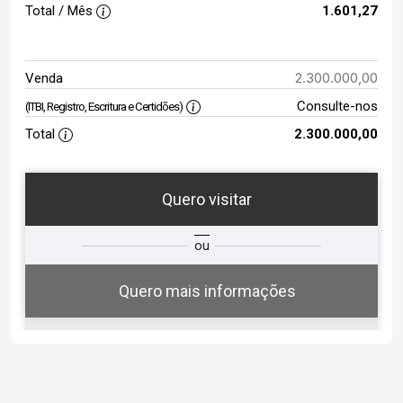
Total / Mês
1.601,27
2.300.000,00
Venda
Consulte-nos
(ITBI, Registro, Escritura e Certidões)
Total
2.300.000,00
Quero visitar
ta
Qual o melhor dia e horário para
ou
você?
Quero mais informações
06