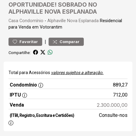
OPORTUNIDADE! SOBRADO NO
ALPHAVILLE NOVA ESPLANADA
Casa
Condomínio
-
Alphaville Nova Esplanada
Residencial
para Venda em Votorantim
|
Favoritar
Comparar
Compartilhe:
Total para Acessórios
valores sujeitos a alteração.
Condomínio
889,27
IPTU
712,00
Venda
2.300.000,00
Consulte-nos
(ITBI, Registro, Escritura e Certidões)