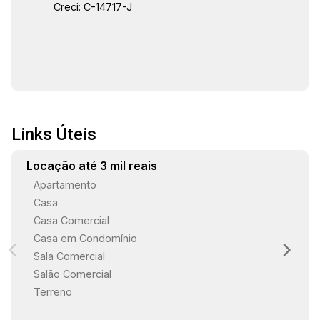
Creci: C-14717-J
com 4 vagas, sendo 2 cobertas e 2
descobertas. Lavanderia, suíte e WC de serviço,
otimizando o espaço e a organização da casa.
Sistema de aquecimento solar e ar
condicionado instalados na sala e nos quartos,
garantindo conforto o ano inteiro. Essa casa foi
projetada para oferecer o máximo de conforto,
Links Úteis
estilo e praticidade. Ideal para quem busca
qualidade de vida em um ambiente moderno e
Locação até 3 mil reais
sofisticado.
Apartamento
Casa
Casa Comercial
Casa em Condomínio
Sala Comercial
Salão Comercial
Terreno