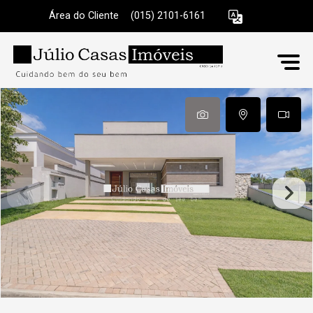
Área do Cliente
|
(015) 2101-6161