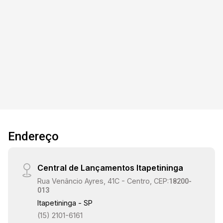
mármore travertino, proporcionando elegância e
sofisticação. Living integrado com a cozinha
modulada, formando um ambiente ideal para 2
3
6
4
450m²
ambientes, com varanda. Lavabo moderno e
Dorm.
Banho
Garagens
Terreno
prático. Área gourmet equipada com modulados,
coifa em inox e perfeita para momentos de
lazer. Piscina de design contemporâneo e WC
de apoio à área externa. Depósito e quintal
espaçoso, oferecendo diversas possibilidades
de uso. Conforto e privacidade: 3 suítes amplas,
sendo a suíte máster com closet e ar
Endereço
condicionado. Todos os dormitórios possuem
piso laminado de alta qualidade, garantindo
aconchego e bem-estar. Ambientes em piso
Central de Lançamentos Itapetininga
porcelanato de primeira linha, conferindo
Rua Venâncio Ayres, 41C - Centro, CEP:
18200-
requinte e durabilidade. Banheiros com
013
gabinetes modernos, box em vidro e cuba
Itapetininga - SP
sobreposta, proporcionando funcionalidade e
(15) 2101-6161
beleza. Infraestrutura e comodidade: Garagem