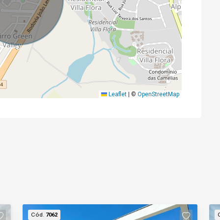
Leaflet
|
©
OpenStreetMap
Cód.
7062