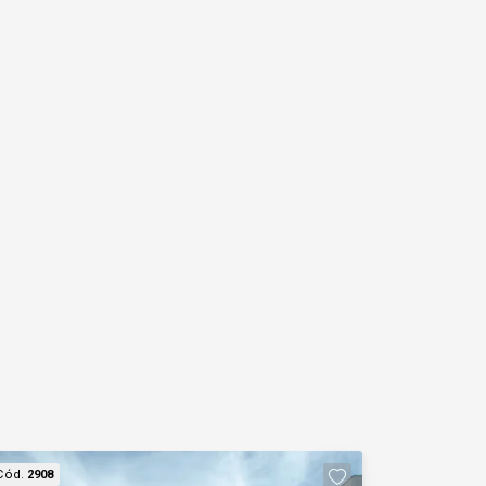
Cód.
2908