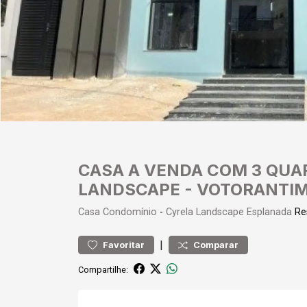
CASA A VENDA COM 3 QUA
LANDSCAPE - VOTORANTI
Casa
Condomínio
-
Cyrela Landscape Esplanada
Res
|
Favoritar
Comparar
Compartilhe: