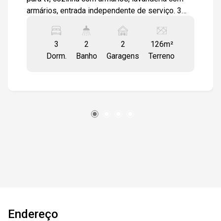
armários, entrada independente de serviço. 3
quartos 1 sendo suíte. 2 quartos estão com
modulados. wc social, banheiros com box em
3
2
2
126m²
vidro, gabinetes e espelhos. Casa toda em piso
Dorm.
Banho
Garagens
Terreno
cerâmico. 2 vagas de garagem descobertas.
Condomínio com piscina, portaria , quadra
poliesportiva, playground, salão de festas.
Endereço