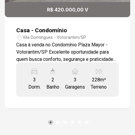
12
14:00
R$ 420.000,00 V
Aug/Wed
Casa - Condomínio
14:30
Vila Domingues - Votorantim/SP
Casa à venda no Condomínio Plaza Mayor -
Votorantim/SP Excelente oportunidade para
quem busca conforto, segurança e praticidade
15:00
em uma das regiões que mais crescem em
Votorantim! Sobre o imóvel - 03 dormitórios -
3
2
3
228m²
01 suíte com banheira - Sala aconchegante e
Dorm.
Banho
Garagens
Terreno
bem iluminada - Cozinha funcional - Área de
15:30
serviço independente - Banheiro social - Espaço
com churrasqueira Sobre o condomínio -
Condomínio fechado - Portaria e controle de
acesso - Ambiente tranquilo e familiar - Boa
16:00
organização - Excelente custo-benefício
Localização Localizado em Votorantim, com