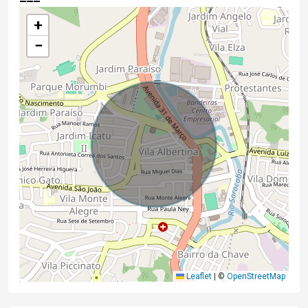
+
−
Leaflet
|
©
OpenStreetMap