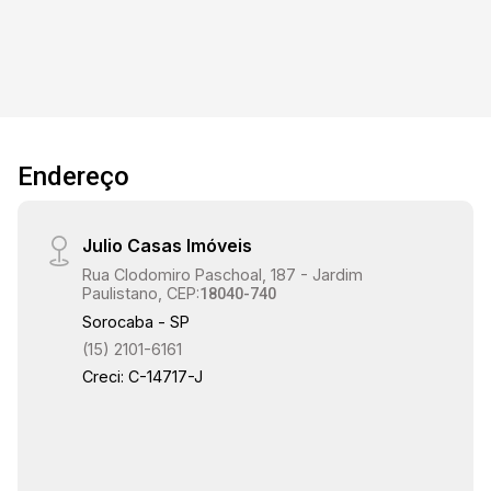
fácil acesso à Sorocaba, em uma região com
infraestrutura completa. Próximo de: -
16:30
Supermercados - Farmácias - Escolas -
Comércios em geral - Transporte público Região
em constante valorização, ideal para morar ou
investir.
17:00
Endereço
Julio Casas Imóveis
17:30
Rua Clodomiro Paschoal, 187 - Jardim
Paulistano, CEP:
18040-740
Sorocaba - SP
(15) 2101-6161
18:00
Creci: C-14717-J
18:30