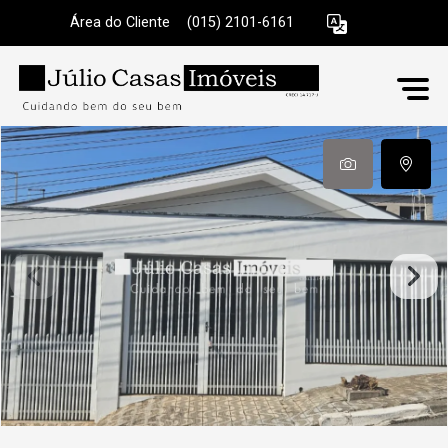
Área do Cliente
|
(015) 2101-6161