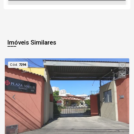
08
12:00
Aug/Sat
Imóveis Similares
09
12:30
Cód.
7294
Aug/Sun
10
13:00
Continuar
Aug/Mon
11
13:30
Aug/Tue