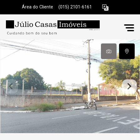
Área do Cliente
|
(015) 2101-6161