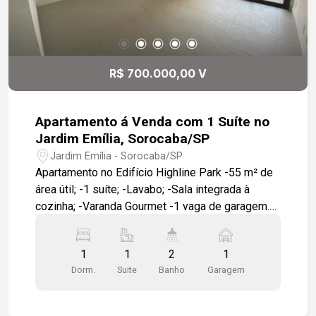
R$ 700.000,00 V
Apartamento á Venda com 1 Suíte no
Jardim Emília, Sorocaba/SP
Jardim Emília - Sorocaba/SP
Apartamento no Edifício Highline Park -55 m² de
área útil; -1 suíte; -Lavabo; -Sala integrada à
cozinha; -Varanda Gourmet -1 vaga de garagem.
Condomínio com: -Pet Garden; -Academia; -
Piscinas adulto e infantil; -Salão de festas.
1
1
2
1
Localização: -Em frente ao Colégio Uirapuru; -A 9
Dorm.
Suite
Banho
Garagem
minutos do Shopping Iguatemi Esplanada; -A 6
minutos do GPACI.