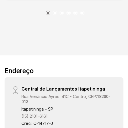
Condomínio com piscina, salão de festas,
playground, portaria e praça para convivência.
11:00
Fácil acesso a Rodovia Raposo Tavares e
Atacadão
11:30
12:00
Endereço
Central de Lançamentos Itapetininga
12:30
Rua Venâncio Ayres, 41C - Centro, CEP:
18200-
013
Itapetininga - SP
(15) 2101-6161
13:00
Creci: C-14717-J