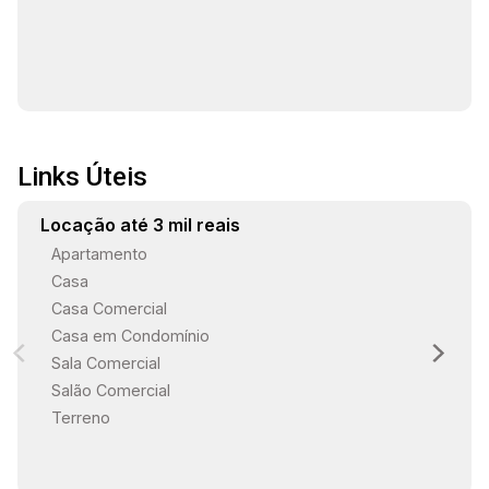
13:30
Links Úteis
14:00
Locação até 3 mil reais
Apartamento
Casa
14:30
Casa Comercial
Casa em Condomínio
Sala Comercial
15:00
Salão Comercial
Terreno