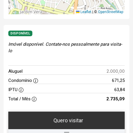
Leaflet
|
©
OpenStreetMap
DISPONÍVEL
Imóvel disponível. Contate-nos pessoalmente para visita-
lo
2.000,00
Aluguel
Condomínio
671,25
IPTU
63,84
Total / Mês
2.735,09
Quero visitar
ta
Qual o melhor dia e horário para