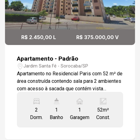
10
08:30
Aug/Mon
09:00
R$ 2.450,00 L
R$ 375.000,00 V
Apartamento - Padrão
09:30
Jardim Santa Fé - Sorocaba/SP
Apartamento no Residencial Paris com 52 m² de
área construída contendo sala para 2 ambientes
com acesso à sacada que contém vista
10:00
panorâmica, cozinha tipo americana com pia em
granito natural e armários planejados, área de
2
1
1
52m²
serviços com tanque em louça e armário de
Dorm.
Banho
Garagem
Const.
parede, banheiro social com pia em granito,
10:30
armário, box em vidro temperado, 2 dormitórios
piso laminado, 1 vaga de garagem descoberta.