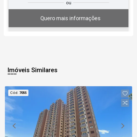
ou
você?
Quero mais informações
07
07:00
Aug/Fri
Imóveis Similares
08
07:30
Cód.
7055
Aug/Sat
09
08:00
Continuar
Aug/Sun