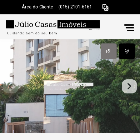
Área do Cliente
|
(015) 2101-6161