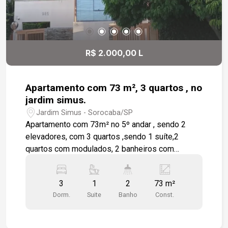
R$ 2.000,00 L
Apartamento com 73 m², 3 quartos , no
jardim simus.
Jardim Simus - Sorocaba/SP
Apartamento com 73m² no 5º andar , sendo 2
elevadores, com 3 quartos ,sendo 1 suíte,2
quartos com modulados, 2 banheiros com
gabinetes ,sala, sacada , cozinha que já está
equipada ,com armários ,área de serviço , 1 vaga
3
1
2
73 m²
de garagem coberta ,área de lazer ,portaria 24 h,
Dorm.
Suite
Banho
Const.
próximos a escola e mercados.