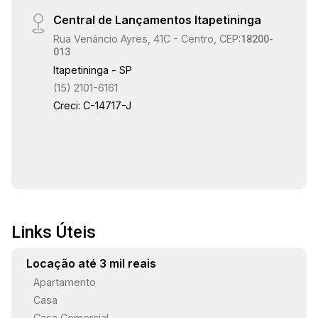
visibilidade e fácil acesso às principais vias da
Central de Lançamentos Itapetininga
cidade.
Rua Venâncio Ayres, 41C - Centro, CEP:
18200-
013
Itapetininga - SP
(15) 2101-6161
Creci: C-14717-J
Links Úteis
Locação até 3 mil reais
Apartamento
Casa
Casa Comercial