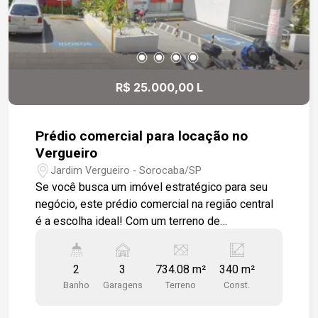
R$ 25.000,00 L
Prédio comercial para locação no
Vergueiro
Jardim Vergueiro - Sorocaba/SP
Se você busca um imóvel estratégico para seu
negócio, este prédio comercial na região central
é a escolha ideal! Com um terreno de
aproximadamente 730m² e 340m² de área
construída, ele oferece um espaço amplo e
2
3
734.08 m²
340 m²
versátil para diversas operações. Localização
Banho
Garagens
Terreno
Const.
Privilegiada: - Situado em uma avenida de grande
fluxo, garantindo visibilidade excepcional -