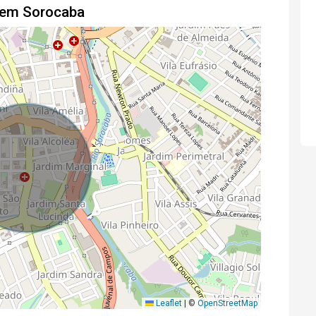
o em Sorocaba
Leaflet
|
©
OpenStreetMap