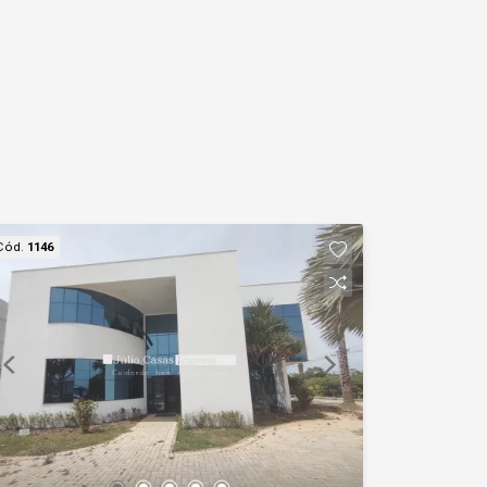
Cód.
1146