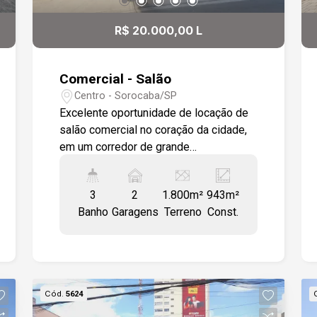
R$ 20.000,00 L
Comercial - Salão
Centro - Sorocaba/SP
Excelente oportunidade de locação de
salão comercial no coração da cidade,
em um corredor de grande
movimentação de veículos, ideal para
quem busca visibilidade e fácil acesso.
3
2
1.800m²
943m²
A localização estratégica oferece
Banho
Garagens
Terreno
Const.
proximidade a diversos comércios,
facilitando o dia a dia de clientes e
funcionários. O imóvel possui vão livre,
proporcionando flexibilidade para a
personalização do espaço, e um pé
Cód.
5624
direito diferenciado, que contribui para
uma atmosfera ampla e agradável.