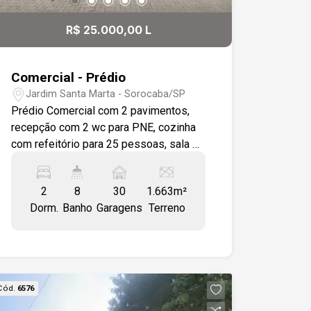
R$ 25.000,00 L
Comercial - Prédio
Jardim Santa Marta - Sorocaba/SP
Prédio Comercial com 2 pavimentos,
recepção com 2 wc para PNE, cozinha
com refeitório para 25 pessoas, sala de
treinamento para 50 pessoas, vestiário
masculino e feminino, 3 salas amplas,
2
8
30
1.663m²
andar superior com salão amplo, 2
Dorm.
Banho
Garagens
Terreno
salas com wc privativo, 2 salas com
sacada, vestiário masculino e feminino,
com total de 8 wc social. Todas as
janelas com persianas, pisos em
porcelanatos, ar condicionado em todos
Cód.
6576
os ambientes, vaga de estacionamento
para 30 veículos e 7 motos.