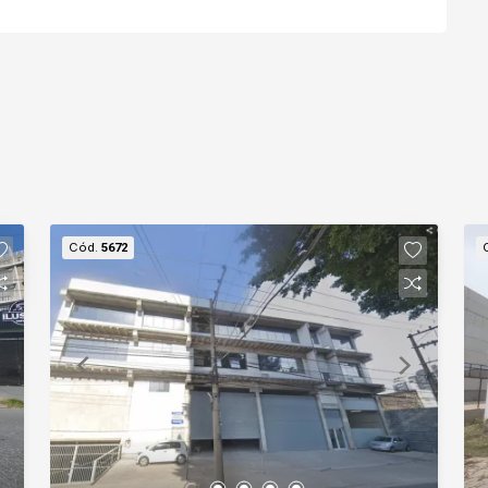
Cód.
5672