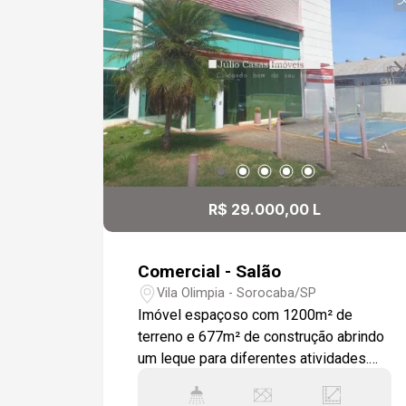
grande fluxo de veículos Localização: -
De frente para a Rodovia Raposo
Tavares -A 5 minutos do Shopping
Iguatemi Esplanada
R$ 29.000,00 L
Comercial - Salão
Vila Olimpia - Sorocaba/SP
Imóvel espaçoso com 1200m² de
terreno e 677m² de construção abrindo
um leque para diferentes atividades.
São dois pavimentos e o subsolo. No
térreo tem um salão principal com uma