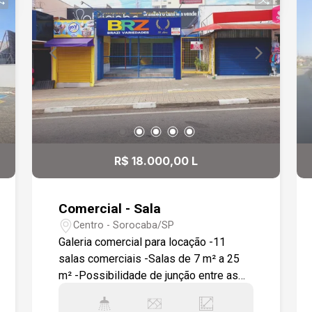
Dispõe de três banheiros, sendo um
deles adaptado para pessoas com
deficiência, demonstrando atenção à
acessibilidade. O acesso é facilitado
por elevador e escadas largas,
garantindo conforto e segurança. O
prédio é novo, construído em pré-
fabricado de concreto, o que assegura
durabilidade e um visual moderno. Não
R$ 18.000,00 L
deixe passar essa chance de instalar
seu negócio em um ponto comercial
privilegiado com infraestrutura
Comercial - Sala
completa. Agende já sua visita e
Centro - Sorocaba/SP
descubra o potencial deste espaço!
Galeria comercial para locação -11
salas comerciais -Salas de 7 m² a 25
m² -Possibilidade de junção entre as
salas -Pátio com 120 m² -Banheiros
masculino e feminino Diferenciais: -