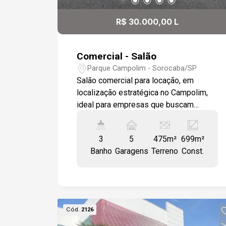
R$ 30.000,00 L
Comercial - Salão
Parque Campolim - Sorocaba/SP
Salão comercial para locação, em
localização estratégica no Campolim,
ideal para empresas que buscam
visibilidade e fácil acesso. O imóvel
conta com: -Salão amplo no térreo -
3
5
475m²
699m²
Salão no piso superior com a mesma
Banho
Garagens
Terreno
Const.
dimensão do térreo -Pé-direito de 4
metros -Escritório com banheiro
privativo -Copa e cozinha -Lavanderia
-4 banheiros Diferenciais: -Ambientes
amplos e versáteis -Excelente
Cód.
2126
visibilidade -Imóvel de frente para a
Rodovia Raposo Tavares -Rua com