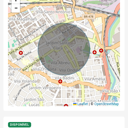
−
Leaflet
|
©
OpenStreetMap
DISPONÍVEL