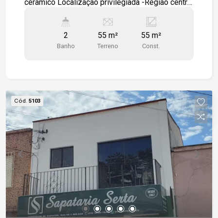
cerâmico Localização privilegiada -Região central
de Sorocaba -Próximo à UNINTER Sorocaba -A 5
minutos do Pátio Cianê Shopping
2
55 m²
55 m²
Banho
Terreno
Const.
Cód.
5103