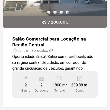
passar essa chance de instalar seu negócio em
um ponto comercial privilegiado com
infraestrutura completa. Agende já sua visita e
descubra o potencial deste espaço!
R$ 7.200,00 L
Salão Comercial para Locação na
Região Central
Centro - Sorocaba/SP
Oportunidade única! Salão comercial localizado
na região central da cidade, em corredor de
grande circulação de veículos, garantindo
excelente visibilidade e fluxo contínuo de
clientes. Próximo a diversos comércios e com
2
2
1800 m²
239.88 m²
fácil acesso pelas principais avenidas,
Banho
Garagens
Terreno
Const.
conectando todas as regiões da cidade. O
espaço conta com vão livre, proporcionando
versatilidade na disposição de ambientes, além
de um pé-direito diferenciado que confere