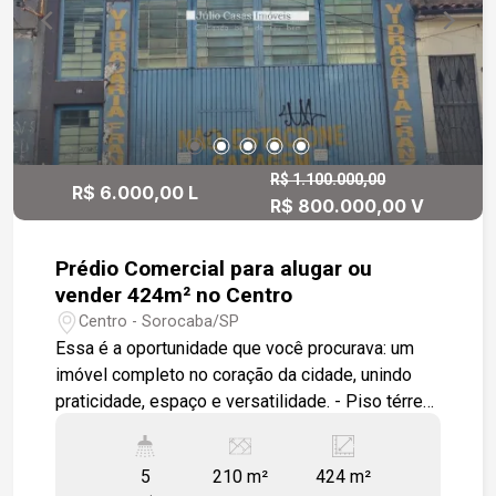
R$ 1.100.000,00
R$ 6.000,00 L
R$ 800.000,00 V
Prédio Comercial para alugar ou
vender 424m² no Centro
Centro - Sorocaba/SP
Essa é a oportunidade que você procurava: um
imóvel completo no coração da cidade, unindo
praticidade, espaço e versatilidade. - Piso térreo:
Salão Comercial com 200m² Salão comercial
amplo, com pé-direito de 5 metros, perfeito para
5
210 m²
424 m²
loja, showroom, escritório, academias, centro