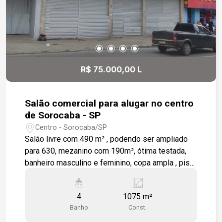
R$ 75.000,00 L
Salão comercial para alugar no centro
de Sorocaba - SP
Centro - Sorocaba/SP
Salão livre com 490 m² , podendo ser ampliado
para 630, mezanino com 190m², ótima testada,
banheiro masculino e feminino, copa ampla , piso
frio, testada de 13 m². Estamos à disposição
para te atender. Gostaria de saber mais
4
1075 m²
informações ou agendar uma visita?
Banho
Const.