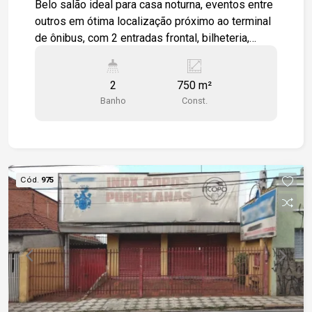
Belo salão ideal para casa noturna, eventos entre
outros em ótima localização próximo ao terminal
de ônibus, com 2 entradas frontal, bilheteria,
recepção, amplo salão principal preparado com
acústica com palco, saídas de emergência, área
2
750 m²
aberta com 2 banheiros, e bares. Terreno 949,72
Banho
Const.
m² Estamos à disposição para te atender.
Gostaria de saber mais informações ou agendar
uma visita?
Cód.
975