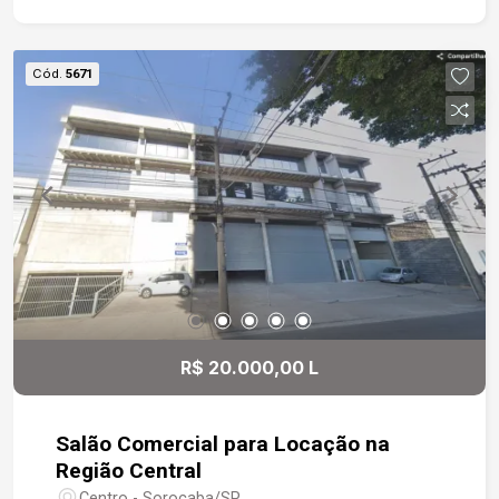
personalização do espaço, e um pé direito
diferenciado, que contribui para uma atmosfera
ampla e agradável. Dispõe de três banheiros,
Cód.
5671
sendo um deles adaptado para pessoas com
deficiência, demonstrando atenção à
acessibilidade. O acesso é facilitado por
elevador e escadas largas, garantindo conforto e
segurança. O prédio é novo, construído em pré-
fabricado de concreto, o que assegura
durabilidade e um visual moderno. Não deixe
passar essa chance de instalar seu negócio em
um ponto comercial privilegiado com
infraestrutura completa. Agende já sua visita e
descubra o potencial deste espaço!
R$ 20.000,00 L
Salão Comercial para Locação na
Região Central
Centro - Sorocaba/SP