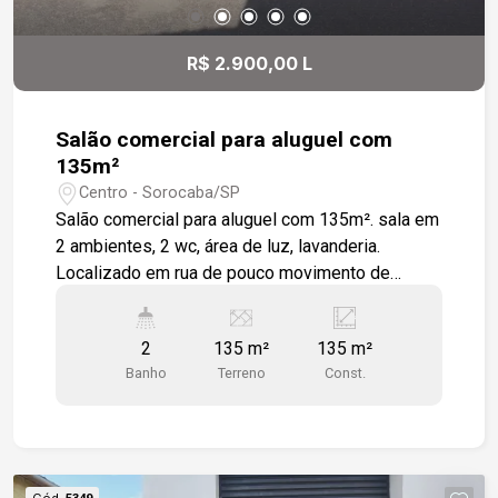
visita.
R$ 2.900,00 L
Salão comercial para aluguel com
135m²
Centro - Sorocaba/SP
Salão comercial para aluguel com 135m². sala em
2 ambientes, 2 wc, área de luz, lavanderia.
Localizado em rua de pouco movimento de
veículos e pedestres, facilitando estacionar.
imóvel recém reformado, ótimo para clinica, salão
2
135 m²
135 m²
de cabeleireiro , depósito .... Portão automático
Banho
Terreno
Const.
com porta de entrada independente.
Cód.