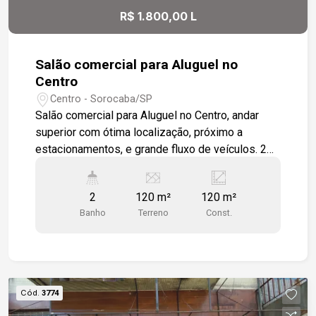
R$ 1.800,00 L
Salão comercial para Aluguel no
Centro
Centro - Sorocaba/SP
Salão comercial para Aluguel no Centro, andar
superior com ótima localização, próximo a
estacionamentos, e grande fluxo de veículos. 2
salas grandes, cozinha e área de serviço
integrada, 2 wc e varanda, sendo um lance de
2
120 m²
120 m²
escada. Todo em piso cerâmico
Banho
Terreno
Const.
Cód.
3774