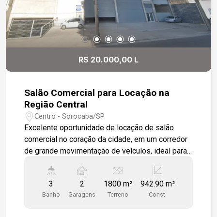
R$ 20.000,00 L
Salão Comercial para Locação na
Região Central
Centro - Sorocaba/SP
Excelente oportunidade de locação de salão
comercial no coração da cidade, em um corredor
de grande movimentação de veículos, ideal para
quem busca visibilidade e fácil acesso. A
localização estratégica oferece proximidade a
3
2
1800 m²
942.90 m²
diversos comércios, facilitando o dia a dia de
Banho
Garagens
Terreno
Const.
clientes e funcionários. O imóvel possui vão livre,
proporcionando flexibilidade para a