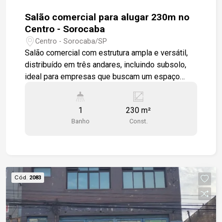
Salão comercial para alugar 230m no
Centro - Sorocaba
Centro - Sorocaba/SP
Salão comercial com estrutura ampla e versátil,
distribuído em três andares, incluindo subsolo,
ideal para empresas que buscam um espaço
funcional, com boa visibilidade e fácil acesso. -3
andares bem distribuídos -Subsolo -2 banheiros
1
230 m²
por andar -4 vagas de estacionamento frontais -
Banho
Const.
Espaço com excelente aproveitamento de área -
Estrutura pronta para diversos tipos de negócios
Uma ótima oportunidade para instalação de
empresas, escritórios, clínicas ou outros
segmentos comerciais que valorizam localização
Cód.
2083
estratégica e praticidade. Entre em contato para
mais informações ou agende uma visita.