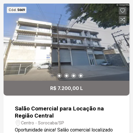
amplitude e sofisticação. Dispõe de dois
Cód.
5669
banheiros e acesso facilitado por elevador, além
de escadas largas para maior comodidade. O
prédio é novo e foi totalmente construído em
pré-fabricado de concreto, garantindo
durabilidade, segurança e um design moderno.
Ideal para empresas que buscam um espaço
amplo e bem localizado para suas operações.
Aproveite essa excelente oportunidade! Entre em
contato para mais informações e agende uma
visita.
R$ 7.200,00 L
Salão Comercial para Locação na
Região Central
Centro - Sorocaba/SP
Oportunidade única! Salão comercial localizado