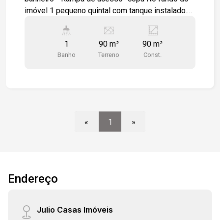
imóvel 1 pequeno quintal com tanque instalado.
localização: - a 5 minutos da praça do canhão - a
11 minutos do Terminal Santo Antônio
1
90 m²
90 m²
Banho
Terreno
Const.
«
1
»
Endereço
Julio Casas Imóveis