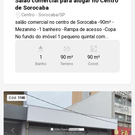
Salão comercial para alugar no Centro
de Sorocaba
Centro - Sorocaba/SP
salão comercial no centro de Sorocaba -90m² -
Mezanino -1 banheiro -Rampa de acesso -Copa
No fundo do imóvel 1 pequeno quintal com
tanque instalado. Localização: - a 5 minutos da
praça do canhão - a 11 minutos do Terminal Santo
1
90 m²
90 m²
Antônio
Banho
Terreno
Const.
Cód.
1165