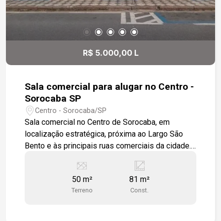
R$ 5.000,00 L
Sala comercial para alugar no Centro -
Sorocaba SP
Centro - Sorocaba/SP
Sala comercial no Centro de Sorocaba, em
localização estratégica, próxima ao Largo São
Bento e às principais ruas comerciais da cidade.
-81 m² de área -Salão amplo -Mezanino -
Banheiro -2 portas de aço -Infraestrutura pronta
50 m²
81 m²
para uso Localização: -Próxima ao Largo São
Terreno
Const.
Bento -No Centro de Sorocaba -Fácil acesso às
principais vias e comércios da região Excelente
oportunidade para instalar ou expandir o seu