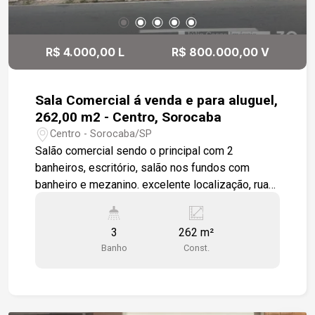
R$ 4.000,00 L
R$ 800.000,00 V
Sala Comercial á venda e para aluguel,
262,00 m2 - Centro, Sorocaba
Centro - Sorocaba/SP
Salão comercial sendo o principal com 2
banheiros, escritório, salão nos fundos com
banheiro e mezanino. excelente localização, rua
com grande fluxo de automóveis. Terreno
274,00m² Estamos à disposição para te atender.
3
262 m²
Gostaria de saber mais informações ou agendar
Banho
Const.
uma visita?