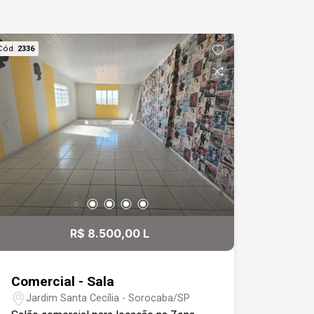
12:30
Cód.
2336
13:00
13:30
14:00
R$ 8.500,00 L
14:30
Comercial - Sala
Jardim Santa Cecília - Sorocaba/SP