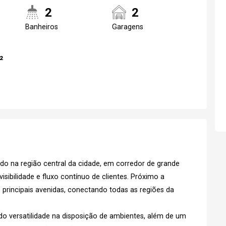
2
2
Banheiros
Garagens
Realize o login
Confirmar dados d
²
visit
07/08/2026
07h00
ado na região central da cidade, em corredor de grande
Login
visibilidade e fluxo contínuo de clientes. Próximo a
 principais avenidas, conectando todas as regiões da
Esqueci minha senha
No Imóvel
stre-se
o versatilidade na disposição de ambientes, além de um