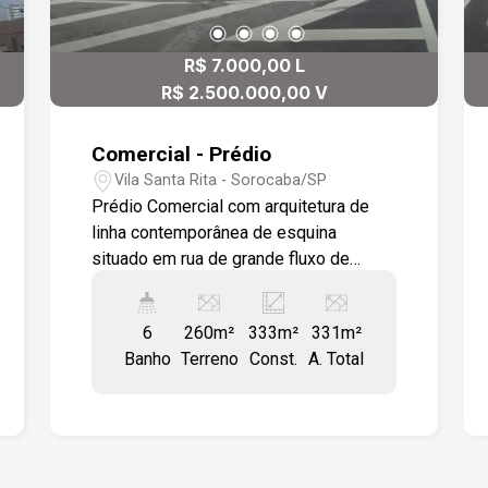
variado comércio Facilidade de
estacionamento na via Oportunidade
imperdível para quem busca
R$ 7.000,00 L
visibilidade, conforto e funcionalidade
R$ 2.500.000,00 V
em um só lugar.
Comercial - Prédio
Vila Santa Rita - Sorocaba/SP
Prédio Comercial com arquitetura de
linha contemporânea de esquina
situado em rua de grande fluxo de
veículos e sistema de transporte BRT
na região central e de acesso a zona
6
260m²
333m²
331m²
norte em corredor de comércios e
Banho
Terreno
Const.
A. Total
serviços com estacionamento. Terreno
de 260,29 m2 e área construída de
330,70m2. O imóvel oferece vagas para
03 carros no recuo. No pavimento
térreo encontra-se uma com área livre,