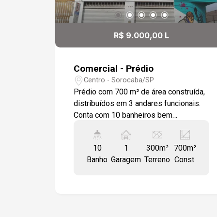
Centro. O projeto arquitetônico para
reforma do imóvel será contribuição do
proprietário que está aberto á
R$ 9.000,00 L
negociação para reforma Se você
procura um imóvel amplo, térreo e com
múltiplas possibilidades de uso,
Comercial - Prédio
acabou de encontrar!
Centro - Sorocaba/SP
Prédio com 700 m² de área construída,
distribuídos em 3 andares funcionais.
Conta com 10 banheiros bem
distribuídos (04 femininos, 04
masculinos e 02 lavabos), garantindo
10
1
300m²
700m²
comodidade para colaboradores e
Banho
Garagem
Terreno
Const.
clientes. No térreo, um salão comercial
climatizado de 180 m², ideal para
recepção de clientes, showroom ou
espaço de atendimento. Nos demais
andares, dois pavimentos de 200 m²