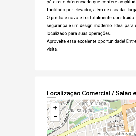
pé-direito diferenciado que confere amplitud
facilitado por elevador, além de escadas la
O prédio é novo e foi totalmente construído 
segurança e um design moderno. Ideal par
e
Termos
Concordo com os
localizado para suas operações.
Privacidade
Aproveite essa excelente oportunidade! Ent
visita.
Finalizar Cadastro
Localização Comercial / Salão
+
−