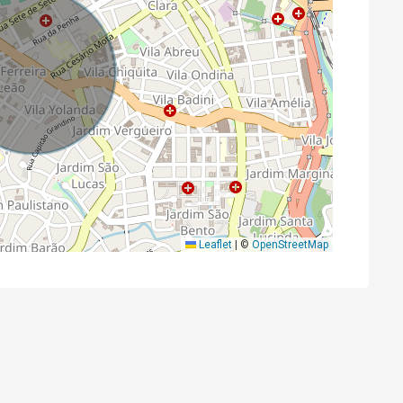
Leaflet
|
©
OpenStreetMap