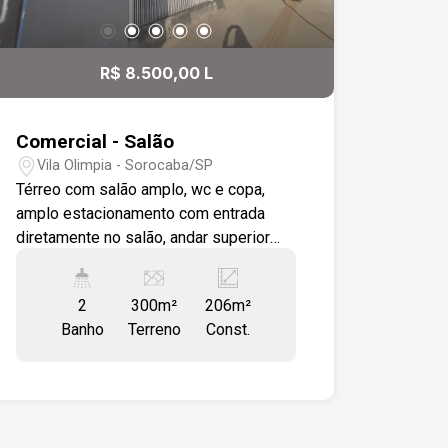
17:30
R$ 8.500,00 L
Comercial - Salão
18:00
Vila Olimpia - Sorocaba/SP
Térreo com salão amplo, wc e copa,
amplo estacionamento com entrada
diretamente no salão, andar superior
18:30
com 2 salas grandes , cozinha e wc.
Imóvel todo em piso cerâmico.
2
300m²
206m²
Estamos à disposição para te atender.
Banho
Terreno
Const.
Gostaria de saber mais informações ou
19:00
agendar uma visita?