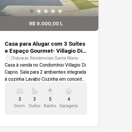
R$ 9.000,00 L
Casa para Alugar com 3 Suítes
e Espaço Gourmet- Villagio Di
Caprio, Votorantim/SP
Chácaras Residenciais Santa Maria -
Votorantim/SP
Casa à venda no Condomínio Villagio Di
Caprio. Sala para 2 ambientes integrada
à cozinha Lavabo Cozinha em conceito
aberto Espaço gourmet Quintal
gramado Lavanderia com entrada de
3
3
5
4
serviço Banheiro externo Depósito 3
Dorm.
Suítes
Banho
Garagens
suítes, sendo 1 máster com closet e
hidromassagem Varandas 4 vagas de
garagem, sendo 2 cobertas
Diferenciais: Ambientes amplos e