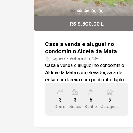
R$ 9.500,00 L
Casa a venda e aluguel no
condomínio Aldeia da Mata
Itapeva - Votorantim/SP
Casa a venda e aluguel no condomínio
Aldeia da Mata com elevador, sala de
estar com lareira com pé direito duplo,
sala de jantar, sala de televisão com wc,
lavabo, cozinha toda modulada e sala
3
3
6
5
de almoço, área de serviço com
Dorm.
Suítes
Banho
Garagens
armários, depósito e 5 vagas de
garagem sendo 3 cobertas. Área
gourmet com churrasqueira, pia de
apoio, ofurô, quintal gramado com