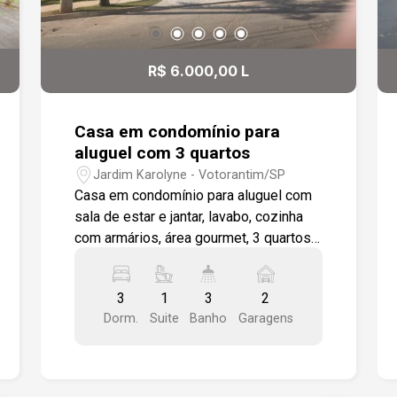
R$ 6.000,00 L
Casa em condomínio para
aluguel com 3 quartos
Jardim Karolyne - Votorantim/SP
Casa em condomínio para aluguel com
sala de estar e jantar, lavabo, cozinha
com armários, área gourmet, 3 quartos
1 sendo suíte, wc social, área de
serviço e wc externo. Pisos em
3
1
3
2
porcelanato, ar condicionado na sala e
Dorm.
Suite
Banho
Garagens
quartos, todos os ambientes
modulados, condomínio com piscina,
playground, salão de festas, espaço
gourmet, quadra poliesportiva,