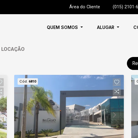
Área do Cliente
|
(015) 2101-
QUEM SOMOS
ALUGAR
C
A LOCAÇÃO
Re
Cód.
6810