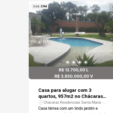
paisagismo. Andar superior com 3
Cód.
2744
suítes amplas 1 sendo máster com
closet todas com ar condicionado,
banheiros com box em vidro e
gabinetes, quartos em piso madeira.
Casa ampla arejada e espaçosa.
Condomínio com área verde,
playground, salão de festas, trilha,
quadra poliesportiva.
R$ 13.700,00 L
R$ 3.850.000,00 V
Casa para alugar com 3
quartos, 957m2 no Chácaras
Residenciais Santa Maria -
Chácaras Residenciais Santa Maria -
Votorantim
Votorantim/SP
Casa térrea com um lindo jardim e