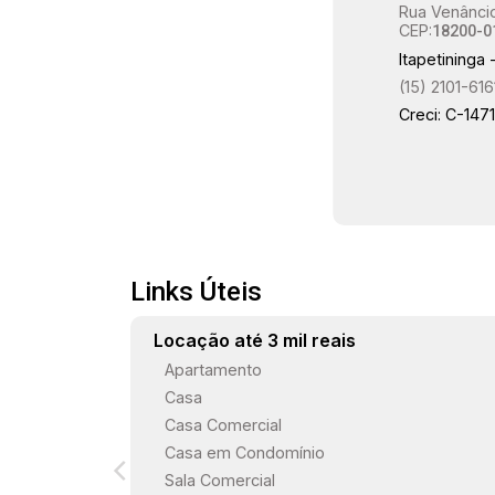
Rua Venâncio
ambientes têm armários planejados e o
CEP:
18200-0
imóvel apresenta um ótimo
Itapetininga 
acabamento, garantindo conforto e
(15) 2101-616
sofisticação. Gostaria de saber mais
Creci: C-147
informações ou agendar uma visita?
Links Úteis
Locação até 3 mil reais
Apartamento
Casa
Casa Comercial
Casa em Condomínio
Sala Comercial