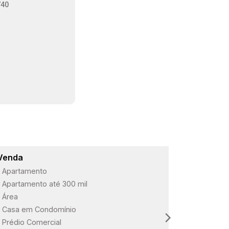
740
Venda
Lançame
Apartamento
ARBO Paul
Apartamento até 300 mil
Loteament
Área
Loteament
Casa em Condomínio
Loteament
Prédio Comercial