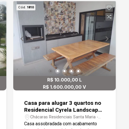
academia.
Cód.
1810
R$ 10.000,00 L
R$ 1.600.000,00 V
Casa para alugar 3 quartos no
Residencial Cyrela Landscape
Esplanada - Votorantim SP
Chácaras Residenciais Santa Maria -
Votorantim/SP
Casa assobradada com acabamento