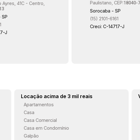
Paulistano, CEP:
18040-
 Ayres, 41C - Centro,
esculpidas em mármore e ar
13
Sorocaba - SP
condicionado. A casa está totalmente
- SP
(15) 2101-6161
mobiliada e possui garagem coberta
1
Creci: C-14717-J
para dois veículos. Estamos à
17-J
disposição para atendê-lo. Gostaria de
saber mais informações ou agendar
uma visita?
Locação acima de 3 mil reais
Apartamentos
Casa
Casa Comercial
Casa em Condomínio
Galpão