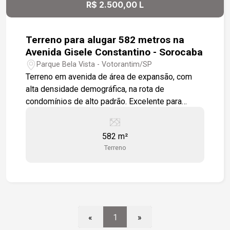
R$ 2.500,00 L
Terreno para alugar 582 metros na
Avenida Gisele Constantino - Sorocaba
Parque Bela Vista - Votorantim/SP
Terreno em avenida de área de expansão, com
alta densidade demográfica, na rota de
condomínios de alto padrão. Excelente para
edificação de todos os tipos de comércios e
prestação de serviços. Terreno de esquina.
582 m²
Estamos à disposição para te atender. Gostaria
Terreno
de saber mais informações ou agendar uma
visita?
«
1
»