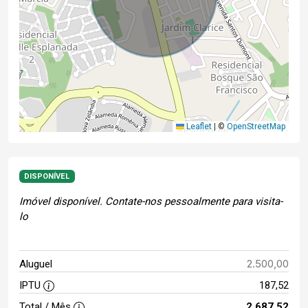
Leaflet
|
©
OpenStreetMap
DISPONÍVEL
Imóvel disponível. Contate-nos pessoalmente para visita-
lo
2.500,00
Aluguel
IPTU
187,52
Total / Mês
2.687,52