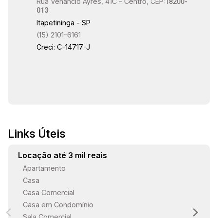
17:30
Rua Venâncio Ayres, 41C - Centro, CEP:
18200-
013
Itapetininga - SP
(15) 2101-6161
18:00
Creci: C-14717-J
18:30
Links Úteis
19:00
Locação até 3 mil reais
Apartamento
Casa
Casa Comercial
Casa em Condomínio
Sala Comercial