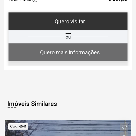
Quero visitar
ta
Qual o melhor dia e horário para
ou
você?
Quero mais informações
06
12:00
Aug/Thu
Imóveis Similares
07
12:30
Cód.
6541
Aug/Fri