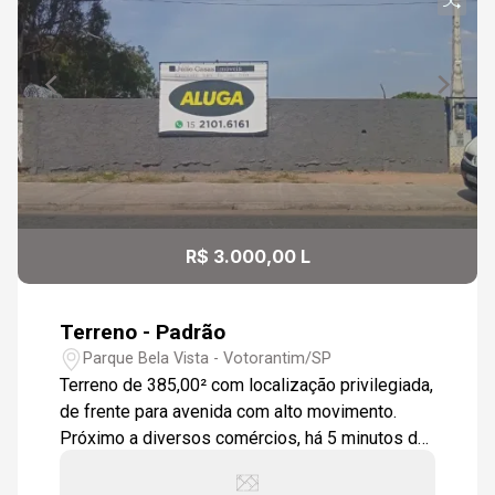
08
13:00
Continuar
Aug/Sat
09
13:30
Aug/Sun
10
14:00
R$ 3.000,00 L
Aug/Mon
Terreno - Padrão
14:30
Parque Bela Vista - Votorantim/SP
Terreno de 385,00² com localização privilegiada,
de frente para avenida com alto movimento.
Próximo a diversos comércios, há 5 minutos do
15:00
Shopping Iguatemi.