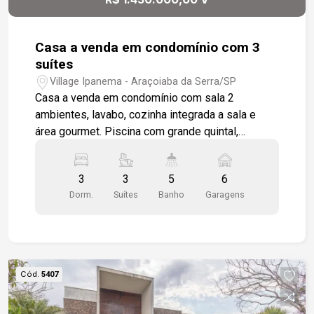
Casa a venda em condomínio com 3
suítes
Village Ipanema - Araçoiaba da Serra/SP
Casa a venda em condomínio com sala 2
ambientes, lavabo, cozinha integrada a sala e
área gourmet. Piscina com grande quintal,
depósito e wc para suporte da área gourmet. 3
suítes espaçosas e com bastante iluminação
3
3
5
6
natural. Frente com amplo recuo, possibilitando
Dorm.
Suítes
Banho
Garagens
estacionar 6 veículos sendo 2 vagas cobertas.
Sótão amplo com forro sendo usado para
escritório e com entrada independente.
Condomínio com muita área verde e tranquilidade
com segurança para toda a família.
Cód.
5407