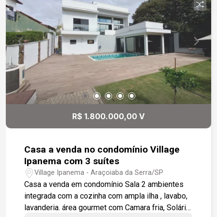
Pia esculpida em granito preto absoluto -
Banheiro social com acabamento moderno e
funcional. - Garagem coberta para dois veículos,
garantindo proteção e comodidade. - Design
contemporâneo, com excelente aproveitamento
dos espaços e acabamentos de alto padrão.
Essa casa é ideal para quem busca conforto,
elegância e segurança em um dos condomínios
mais valorizados da região. Entre em contato e
agende sua visita!
R$ 1.800.000,00 V
Casa a venda no condomínio Village
Ipanema com 3 suítes
Village Ipanema - Araçoiaba da Serra/SP
Casa a venda em condomínio Sala 2 ambientes
integrada com a cozinha com ampla ilha , lavabo,
lavanderia. área gourmet com Camara fria, Solário,