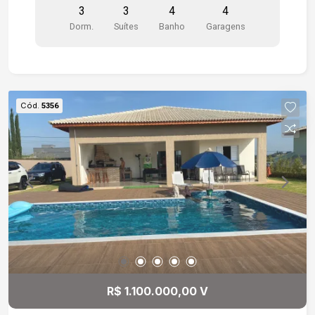
3
3
4
4
gourmet com uma linda vista do bosque. Quintal
Dorm.
Suítes
Banho
Garagens
grande com campinho de futebol. Garagem
coberta e privativa, fechada proporcionando
privaticidade.
Cód.
5356
R$ 1.100.000,00 V