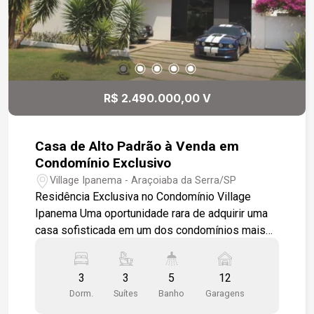
pluvial) Acabamento Suvinil interno e externo
Esse texto é direto, valoriza os diferenciais e cria
impacto rápido para quem está navegando em
anúncios.
R$ 2.490.000,00 V
Casa de Alto Padrão à Venda em
Condomínio Exclusivo
Village Ipanema - Araçoiaba da Serra/SP
Residência Exclusiva no Condomínio Village
Ipanema Uma oportunidade rara de adquirir uma
casa sofisticada em um dos condomínios mais
valorizados da região de Sorocaba: o Village
Ipanema, em Araçoiaba da Serra. Diferenciais da
3
3
5
12
Casa Sala de 3 ambientes com pé direito duplo,
Dorm.
Suítes
Banho
Garagens
imponência e elegância. Lavabo com