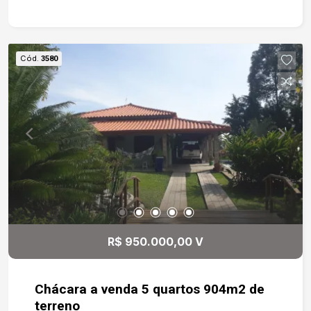
acabamentos de luxo. 3 suítes com closets
modulados, incluindo uma máster com banheira
de hidromassagem, duas duchas e duas cubas.
Cozinha gourmet com ilha em granito, totalmente
Cód.
3580
modulada e integrada à sala de jantar. Espaço de
convivência com churrasqueira e lareira, ideal
para momentos inesquecíveis. Piscina com praia
e quintal gramado, trazendo lazer e contato com a
natureza. Garagem para até 11 veículos, sendo 3
cobertas. Projeto arquitetônico impecável,
pensado para oferecer conforto, sofisticação e
funcionalidade. Pontos Positivos do Condomínio
Village Ipanema Localização estratégica: fácil
acesso pela Raposo Tavares, a apenas 15
minutos de Sorocaba e cerca de 120 km de São
R$ 950.000,00 V
Paulo. Segurança 24h: portaria com controle de
acesso e monitoramento constante.
Infraestrutura completa: ruas largas, áreas
Chácara a venda 5 quartos 904m2 de
verdes, lagos, pista de caminhada, quadras e
terreno