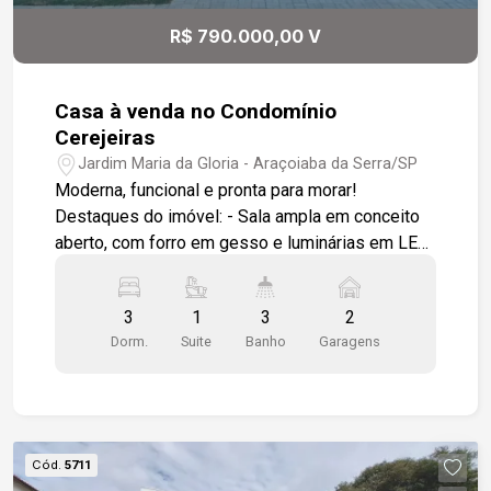
Raposo Tavares, oferecendo mobilidade e
R$ 790.000,00 V
conveniência Uma casa pensada para quem
valoriza conforto, estética moderna e uma
localização estratégica. Agende sua visita e
Casa à venda no Condomínio
venha conhecer seu novo lar!
Cerejeiras
Jardim Maria da Gloria - Araçoiaba da Serra/SP
Moderna, funcional e pronta para morar!
Destaques do imóvel: - Sala ampla em conceito
aberto, com forro em gesso e luminárias em LED
embutidas, proporcionando sofisticação e
conforto. - Cozinha americana integrada, com
3
1
3
2
balcão em granito preto em formato L, ideal para
Dorm.
Suite
Banho
Garagens
quem valoriza praticidade e estilo. - Área
gourmet completa, com churrasqueira e balcão de
apoio em granito, conectada à cozinha por uma
porta balcão em vidro. - Quintal gramado, perfeito
para lazer, pets ou jardinagem. - Três dormitórios,
Cód.
5711
sendo uma suíte com: Box em vidro temperado