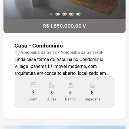
banheiros, salas, cozinha, espaço gourmet e
quintal O condomínio oferece: -Portaria e
segurança 24 horas -13 praças -2 lagos para
pesca esportiva -2 quadras de tênis -Quadra
R$ 1.850.000,00 V
poliesportiva -Campo de futebol gramado -
Pistas para caminhada e ciclismo -Mata nativa
preservada -Paisagismo completo
Casa - Condomínio
Araçoiaba da Serra - Araçoiaba da Serra/SP
Linda casa térrea de esquina no Condomínio
Village Ipanema II! Imóvel moderno, com
arquitetura em conceito aberto, localizado em
terreno plano, proporcionando mais conforto e
acessibilidade, sem escadas. A casa oferece
3
3
5
8
ambientes amplos, integrados e excelente
Dorm.
Suítes
Banho
Garagens
aproveitamento de espaço. - Terreno: 1.017 m² -
Área construída: 254 m² - Casa térrea com
conceito aberto - Sala com pé-direito duplo,
trazendo amplitude e iluminação natural - Cozinha
integrada à área gourmet, com ilha em concreto