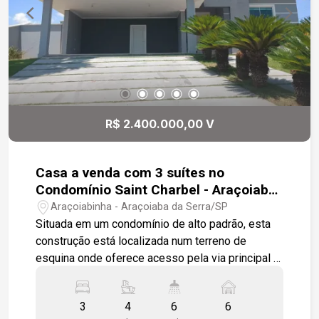
R$ 2.400.000,00 V
Casa a venda com 3 suítes no
Condomínio Saint Charbel - Araçoiaba
da Serra
Araçoiabinha - Araçoiaba da Serra/SP
Situada em um condomínio de alto padrão, esta
construção está localizada num terreno de
esquina onde oferece acesso pela via principal e
um aproveitamento do espaço ímpar, com
paisagismo riquíssimo. Este imóvel com cerca
3
4
6
6
de 509m² de construção conta com uma ampla