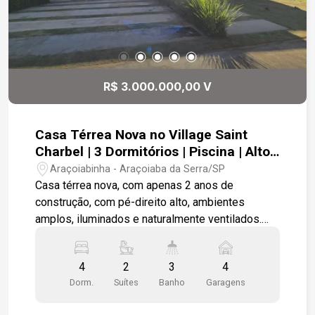
R$ 3.000.000,00 V
Casa Térrea Nova no Village Saint
Charbel | 3 Dormitórios | Piscina | Alto
Padrão
Araçoiabinha - Araçoiaba da Serra/SP
Casa térrea nova, com apenas 2 anos de
construção, com pé-direito alto, ambientes
amplos, iluminados e naturalmente ventilados.
Integração entre a cozinha e área gourmet
criando um espaço perfeito para receber e
4
2
3
4
celebrar momentos. Área íntima, contando com 3
Dorm.
Suítes
Banho
Garagens
dormitórios, sendo 1 suíte e os outros dois
quartos atendidos por 1 banheiro no estilo