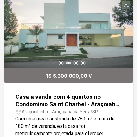
quintal possui dois acessos independentes e
área gourmet, perfeita para receber amigos e
familiares. A casa conta com seis vagas de
garagem, sendo duas cobertas. O imóvel se
destaca pela excelente iluminação e ventilação
natural, além de estar preparado para
aquecimento solar. Localizada em um condomínio
de casas privativas, oferece segurança e
tranquilidade com portaria 24 horas. Gostaria de
saber mais informações ou agendar uma visita?
R$ 5.300.000,00 V
Casa a venda com 4 quartos no
Condomínio Saint Charbel - Araçoiaba
da Serra SP
Araçoiabinha - Araçoiaba da Serra/SP
Com uma área construída de 780 m² e mais de
180 m² de varanda, esta casa foi
meticulosamente projetada para oferecer