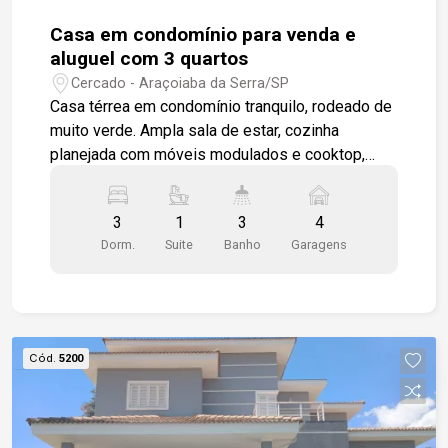
Casa em condomínio para venda e
aluguel com 3 quartos
Cercado - Araçoiaba da Serra/SP
Casa térrea em condomínio tranquilo, rodeado de
muito verde. Ampla sala de estar, cozinha
planejada com móveis modulados e cooktop,
além de área gourmet equipada com
churrasqueira, fogão a lenha e pia de apoio. O
3
1
3
4
quintal, espaçoso e bem cuidado, conta com
Dorm.
Suite
Banho
Garagens
piscina aquecida para momentos de lazer. A casa
possui 3 dormitórios, sendo 1 suíte, além de um
banheiro social e um banheiro externo, para apoio
da piscina. O acabamento é em piso porcelanato
de alta qualidade. São 4 vagas de garagem
Cód.
5200
descobertas, proporcionando comodidade e
praticidade para os moradores.