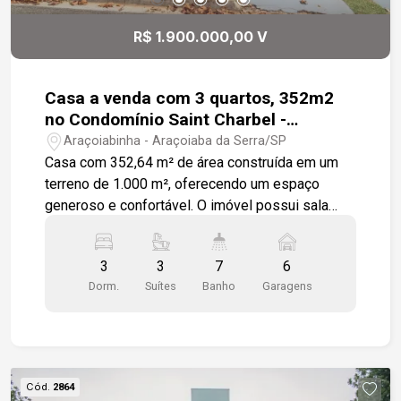
amplas, sendo uma delas a suíte máster,
proporcionando conforto e privacidade aos
R$ 1.900.000,00 V
moradores. A garagem acomoda seis veículos,
com duas vagas cobertas, garantindo
conveniência e segurança. Gostaria de saber
Casa a venda com 3 quartos, 352m2
mais informações ou agendar uma visita?
no Condomínio Saint Charbel -
Araçoiaba da Serra
Araçoiabinha - Araçoiaba da Serra/SP
Casa com 352,64 m² de área construída em um
terreno de 1.000 m², oferecendo um espaço
generoso e confortável. O imóvel possui sala
com pé-direito alto e três ambientes integrados:
sala de jantar, sala de estar com lareira e sala de
3
3
7
6
TV. O hall de entrada é elegante e acolhedor,
Dorm.
Suítes
Banho
Garagens
complementado por lavabo. São três suítes,
incluindo uma suíte máster com closet e
hidromassagem. A cozinha americana é equipada
com armários planejados e ar-condicionado, além
de despensa e lavanderia. Há também um
Cód.
2864
dormitório e um banheiro de serviço. O amplo