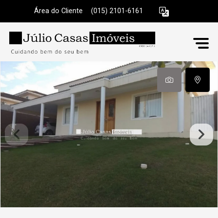
Área do Cliente
|
(015) 2101-6161