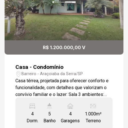
R$ 1.200.000,00 V
Casa - Condomínio
Barreiro - Araçoiaba da Serra/SP
Casa térrea, projetada para oferecer conforto e
funcionalidade, com detalhes que valorizam o
convívio familiar e o lazer: Sala 3 ambientes:
Espaçosa e integrada, proporcionando um
ambiente acolhedor para receber visitas e
4
5
4
1.000m²
desfrutar de momentos em família. Lavabo:
Dorm.
Banho
Garagens
Terreno
Conveniente para o uso diário e para visitantes.