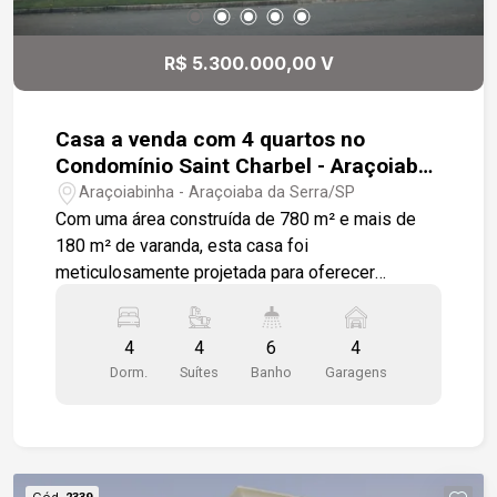
tranquilidade com portaria 24 horas. Gostaria de
saber mais informações ou agendar uma visita?
R$ 5.300.000,00 V
Casa a venda com 4 quartos no
Condomínio Saint Charbel - Araçoiaba
da Serra SP
Araçoiabinha - Araçoiaba da Serra/SP
Com uma área construída de 780 m² e mais de
180 m² de varanda, esta casa foi
meticulosamente projetada para oferecer
conforto e sofisticação. Originalmente construída
para moradia, agora está disponível para venda
4
4
6
4
devido ao desejo dos proprietários de um
Dorm.
Suítes
Banho
Garagens
espaço menor. A casa é completa e oferece
extremo conforto, com diversos ambientes e
áreas de lazer excepcionais. O imóvel inclui toda
a mobília e móveis modulados, como quadros,
armários, mesas, jardinagem, deck, cadeiras de
Cód.