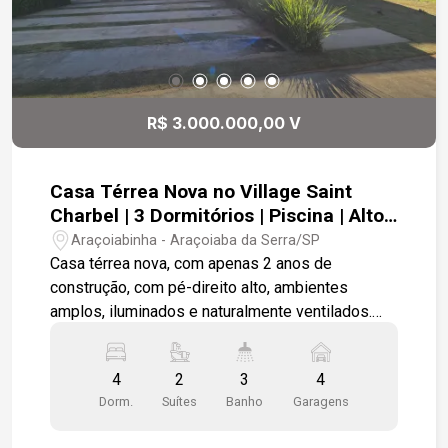
R$ 3.000.000,00 V
Casa Térrea Nova no Village Saint
Charbel | 3 Dormitórios | Piscina | Alto
Padrão
Araçoiabinha - Araçoiaba da Serra/SP
Casa térrea nova, com apenas 2 anos de
construção, com pé-direito alto, ambientes
amplos, iluminados e naturalmente ventilados.
Integração entre a cozinha e área gourmet
criando um espaço perfeito para receber e
4
2
3
4
celebrar momentos. Área íntima, contando com 3
Dorm.
Suítes
Banho
Garagens
dormitórios, sendo 1 suíte e os outros dois
quartos atendidos por 1 banheiro no estilo